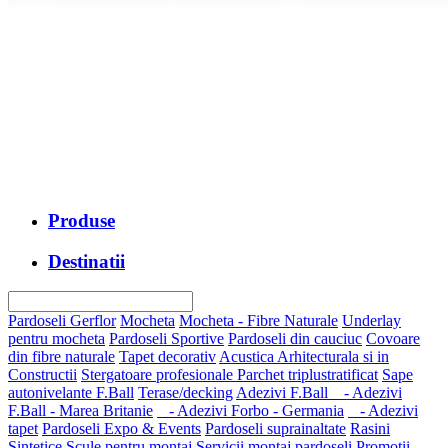
Produse
Destinatii
Pardoseli Gerflor
Mocheta
Mocheta - Fibre Naturale
Underlay
pentru mocheta
Pardoseli Sportive
Pardoseli din cauciuc
Covoare
din fibre naturale
Tapet decorativ
Acustica Arhitecturala si in
Constructii
Stergatoare profesionale
Parchet triplustratificat
Sape
autonivelante F.Ball
Terase/decking
Adezivi F.Ball
- Adezivi
F.Ball - Marea Britanie
- Adezivi Forbo - Germania
- Adezivi
tapet
Pardoseli Expo & Events
Pardoseli suprainaltate
Rasini
Sintetice
Scule pentru montaj
Servicii montaj pardoseli
Promotii