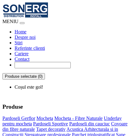
MENIU
Home
Despre noi
Stiri
Referinte clienti
Cariere
Contact
Produse selectate (0)
Coșul este gol!
Produse
Pardoseli Gerflor
Mocheta
Mocheta - Fibre Naturale
Underlay
pentru mocheta
Pardoseli Sportive
Pardoseli din cauciuc
Covoare
din fibre naturale
Tapet decorativ
Acustica Arhitecturala si in
Constructii
Stergatoare profesionale
Parchet triplustratificat
Sape