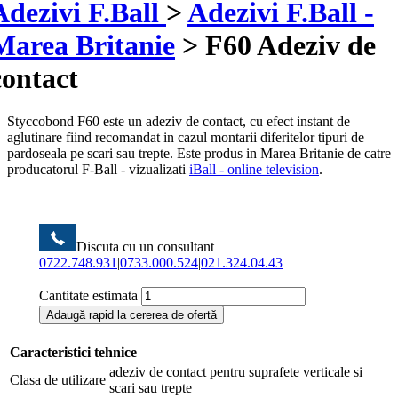
Adezivi F.Ball
>
Adezivi F.Ball -
Marea Britanie
>
F60 Adeziv de
contact
Styccobond F60 este un adeziv de contact, cu efect instant de
aglutinare fiind recomandat in cazul montarii diferitelor tipuri de
pardoseala pe scari sau trepte. Este produs in Marea Britanie de catre
producatorul F-Ball - vizualizati
iBall - online television
.
Discuta cu un consultant
0722.748.931
|
0733.000.524
|
021.324.04.43
Cantitate estimata
Adaugă rapid la cererea de ofertă
Caracteristici tehnice
adeziv de contact pentru suprafete verticale si
Clasa de utilizare
scari sau trepte