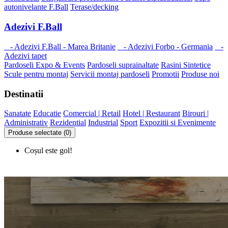
autonivelante F.Ball
Terase/decking
Adezivi F.Ball
- Adezivi F.Ball - Marea Britanie
- Adezivi Forbo - Germania
-
Adezivi tapet
Pardoseli Expo & Events
Pardoseli suprainaltate
Rasini Sintetice
Scule pentru montaj
Servicii montaj pardoseli
Promotii
Produse noi
Destinatii
Sanatate
Educatie
Comercial | Retail
Hotel | Restaurant
Birouri |
Administrativ
Rezidential
Industrial
Sport
Expozitii si Evenimente
Produse selectate (0)
Coșul este gol!