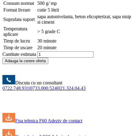
Consum normat
500 g/ mp
Format livrare
cutie 5 litrii
sapa autonivelanta, beton elicopterizat, sapa nisip
Suprafata suport
si ciment
Temperatura
> 5 grade C
aplicare
Timp de lucru
30 minute
Timp de uscare
20 minute
Cantitate estimata
Adauga la cerere oferta
Discuta cu un consultant
0722.748.931
|
0733.000.524
|
021.324.04.43
Fisa tehnica F60 Adeziv de contact