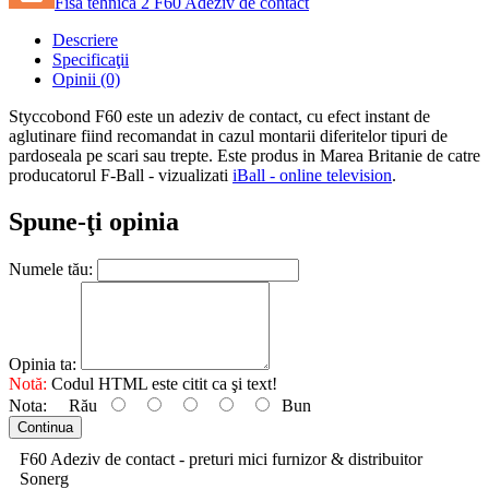
Fisa tehnica 2 F60 Adeziv de contact
Descriere
Specificaţii
Opinii (0)
Styccobond F60 este un adeziv de contact, cu efect instant de
aglutinare fiind recomandat in cazul montarii diferitelor tipuri de
pardoseala pe scari sau trepte. Este produs in Marea Britanie de catre
producatorul F-Ball - vizualizati
iBall - online television
.
Spune-ţi opinia
Numele tău:
Opinia ta:
Notă:
Codul HTML este citit ca şi text!
Nota:
Rău
Bun
Continua
F60 Adeziv de contact - preturi mici furnizor & distribuitor
Sonerg