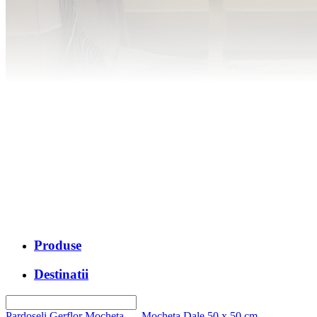
Produse
Destinatii
Pardoseli Gerflor
Mocheta
- Mocheta Dale 50 x 50 cm
-