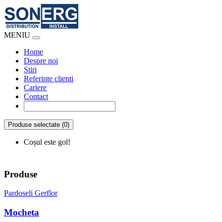
MENIU
Home
Despre noi
Stiri
Referinte clienti
Cariere
Contact
Produse selectate (0)
Coșul este gol!
Produse
Pardoseli Gerflor
Mocheta