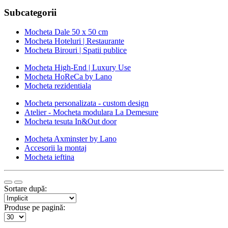
Subcategorii
Mocheta Dale 50 x 50 cm
Mocheta Hoteluri | Restaurante
Mocheta Birouri | Spatii publice
Mocheta High-End | Luxury Use
Mocheta HoReCa by Lano
Mocheta rezidentiala
Mocheta personalizata - custom design
Atelier - Mocheta modulara La Demesure
Mocheta tesuta In&Out door
Mocheta Axminster by Lano
Accesorii la montaj
Mocheta ieftina
Sortare după:
Produse pe pagină: