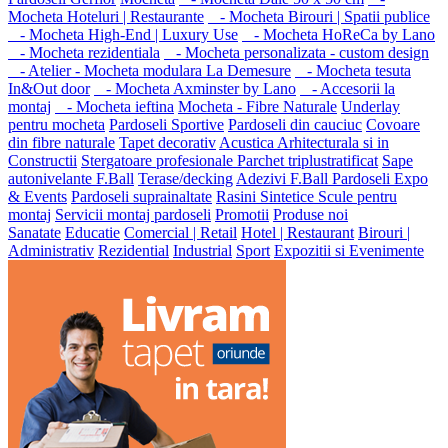
Mocheta Hoteluri | Restaurante
- Mocheta Birouri | Spatii publice
- Mocheta High-End | Luxury Use
- Mocheta HoReCa by Lano
- Mocheta rezidentiala
- Mocheta personalizata - custom design
- Atelier - Mocheta modulara La Demesure
- Mocheta tesuta
In&Out door
- Mocheta Axminster by Lano
- Accesorii la
montaj
- Mocheta ieftina
Mocheta - Fibre Naturale
Underlay
pentru mocheta
Pardoseli Sportive
Pardoseli din cauciuc
Covoare
din fibre naturale
Tapet decorativ
Acustica Arhitecturala si in
Constructii
Stergatoare profesionale
Parchet triplustratificat
Sape
autonivelante F.Ball
Terase/decking
Adezivi F.Ball
Pardoseli Expo
& Events
Pardoseli suprainaltate
Rasini Sintetice
Scule pentru
montaj
Servicii montaj pardoseli
Promotii
Produse noi
Sanatate
Educatie
Comercial | Retail
Hotel | Restaurant
Birouri |
Administrativ
Rezidential
Industrial
Sport
Expozitii si Evenimente