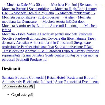
- Mocheta Dale 50 x 50 cm
- Mocheta Hoteluri | Restaurante
-
Mocheta Birouri | Spatii publice
- Mocheta High-End | Luxury
Use
- Mocheta HoReCa by Lano
- Mocheta rezidentiala
-
Mocheta personalizata - custom design
- Atelier - Mocheta
modulara La Demesure
- Mocheta tesuta In&Out door
-
Mocheta Axminster by Lano
- Accesorii la montaj
- Mocheta
ieftina
Mocheta - Fibre Naturale
Underlay pentru mocheta
Pardoseli
Sportive
Pardoseli din cauciuc
Covoare din fibre naturale
Tapet
decorativ
Acustica Arhitecturala si in Constructii
Stergatoare
profesionale
Parchet triplustratificat
Sape autonivelante F.Ball
Terase/decking
Adezivi F.Ball
Pardoseli Expo & Events
Pardoseli
suprainaltate
Rasini Sintetice
Scule pentru montaj
Servicii montaj
pardoseli
Promotii
Produse noi
Destinatii
Sanatate
Educatie
Comercial | Retail
Hotel | Restaurant
Birouri |
Administrativ
Rezidential
Industrial
Sport
Expozitii si Evenimente
Produse selectate (0)
Coșul este gol!