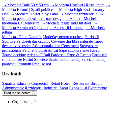
- Mocheta Dale 50 x 50 cm
- Mocheta Hoteluri | Restaurante
-
Mocheta Birouri | Spatii publice
- Mocheta High-End | Luxury
Use
- Mocheta HoReCa by Lano
- Mocheta rezidentiala
-
Mocheta personalizata - custom design
- Atelier - Mocheta
modulara La Demesure
- Mocheta tesuta In&Out door
-
Mocheta Axminster by Lano
- Accesorii la montaj
- Mocheta
ieftina
Mocheta - Fibre Naturale
Underlay pentru mocheta
Pardoseli
Sportive
Pardoseli din cauciuc
Covoare din fibre naturale
Tapet
decorativ
Acustica Arhitecturala si in Constructii
Stergatoare
profesionale
Parchet triplustratificat
Sape autonivelante F.Ball
Terase/decking
Adezivi F.Ball
Pardoseli Expo & Events
Pardoseli
suprainaltate
Rasini Sintetice
Scule pentru montaj
Servicii montaj
pardoseli
Promotii
Produse noi
Destinatii
Sanatate
Educatie
Comercial | Retail
Hotel | Restaurant
Birouri |
Administrativ
Rezidential
Industrial
Sport
Expozitii si Evenimente
Produse selectate (0)
Coșul este gol!