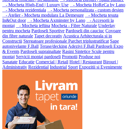
- Mocheta High-End | Luxury Use
- Mocheta HoReCa by Lano
- Mocheta rezidentiala
- Mocheta personalizata - custom design
- Atelier - Mocheta modulara La Demesure
- Mocheta tesuta
In&Out door
- Mocheta Axminster by Lano
- Accesorii la
montaj
- Mocheta ieftina
Mocheta - Fibre Naturale
Underlay
pentru mocheta
Pardoseli Sportive
Pardoseli din cauciuc
Covoare
din fibre naturale
Tapet decorativ
Acustica Arhitecturala si in
Constructii
Stergatoare profesionale
Parchet triplustratificat
Sape
autonivelante F.Ball
Terase/decking
Adezivi F.Ball
Pardoseli Expo
& Events
Pardoseli suprainaltate
Rasini Sintetice
Scule pentru
montaj
Servicii montaj pardoseli
Promotii
Produse noi
Sanatate
Educatie
Comercial | Retail
Hotel | Restaurant
Birouri |
Administrativ
Rezidential
Industrial
Sport
Expozitii si Evenimente