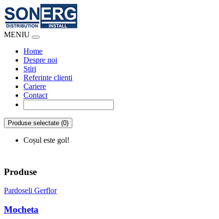
MENIU
Home
Despre noi
Stiri
Referinte clienti
Cariere
Contact
Produse selectate (0)
Coșul este gol!
Produse
Pardoseli Gerflor
Mocheta