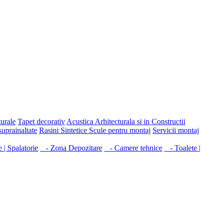
turale
Tapet decorativ
Acustica Arhitecturala si in Constructii
suprainaltate
Rasini Sintetice
Scule pentru montaj
Servicii montaj
 | Spalatorie
- Zona Depozitare
- Camere tehnice
- Toalete |