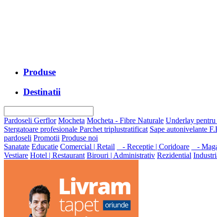
Produse
Destinatii
Pardoseli Gerflor
Mocheta
Mocheta - Fibre Naturale
Underlay pentru
Stergatoare profesionale
Parchet triplustratificat
Sape autonivelante F.
pardoseli
Promotii
Produse noi
Sanatate
Educatie
Comercial | Retail
- Receptie | Coridoare
- Magaz
Vestiare
Hotel | Restaurant
Birouri | Administrativ
Rezidential
Industri