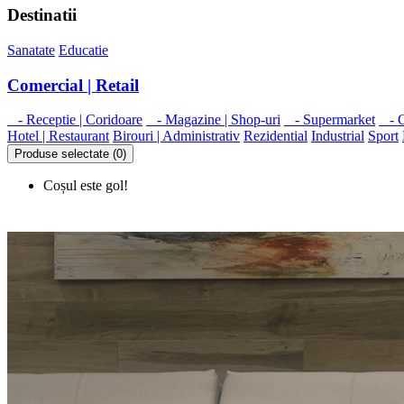
Destinatii
Sanatate
Educatie
Comercial | Retail
- Receptie | Coridoare
- Magazine | Shop-uri
- Supermarket
- Ca
Hotel | Restaurant
Birouri | Administrativ
Rezidential
Industrial
Sport
Produse selectate (0)
Coșul este gol!