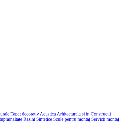
turale
Tapet decorativ
Acustica Arhitecturala si in Constructii
suprainaltate
Rasini Sintetice
Scule pentru montaj
Servicii montaj