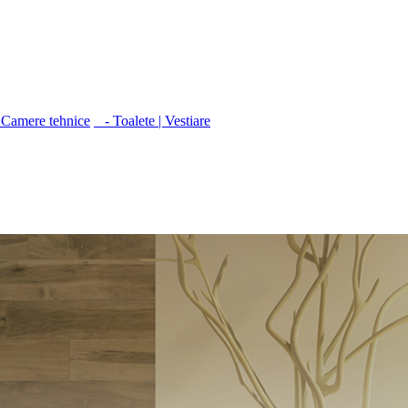
Camere tehnice
- Toalete | Vestiare