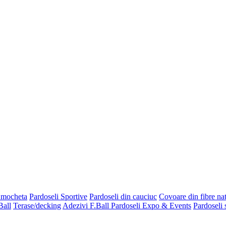
 mocheta
Pardoseli Sportive
Pardoseli din cauciuc
Covoare din fibre na
Ball
Terase/decking
Adezivi F.Ball
Pardoseli Expo & Events
Pardoseli 