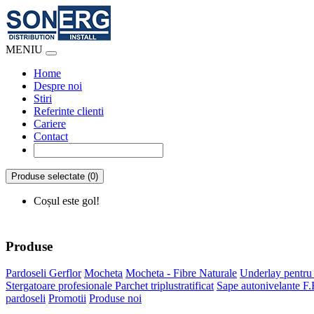
MENIU
Home
Despre noi
Stiri
Referinte clienti
Cariere
Contact
Produse selectate (0)
Coșul este gol!
Produse
Pardoseli Gerflor
Mocheta
Mocheta - Fibre Naturale
Underlay pentru
Stergatoare profesionale
Parchet triplustratificat
Sape autonivelante F.
pardoseli
Promotii
Produse noi