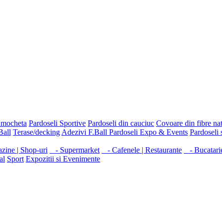
 mocheta
Pardoseli Sportive
Pardoseli din cauciuc
Covoare din fibre na
Ball
Terase/decking
Adezivi F.Ball
Pardoseli Expo & Events
Pardoseli 
ine | Shop-uri
- Supermarket
- Cafenele | Restaurante
- Bucatarie
al
Sport
Expozitii si Evenimente