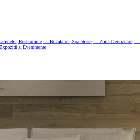
fenele | Restaurante
- Bucatarie | Spalatorie
- Zona Depozitare
- 
Expozitii si Evenimente