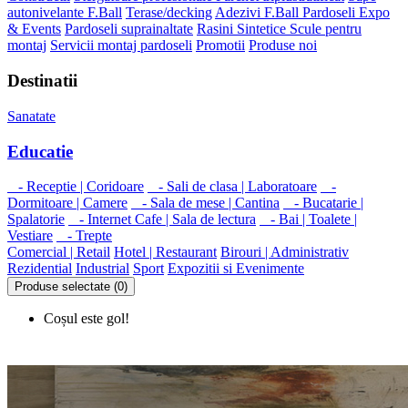
autonivelante F.Ball
Terase/decking
Adezivi F.Ball
Pardoseli Expo
& Events
Pardoseli suprainaltate
Rasini Sintetice
Scule pentru
montaj
Servicii montaj pardoseli
Promotii
Produse noi
Destinatii
Sanatate
Educatie
- Receptie | Coridoare
- Sali de clasa | Laboratoare
-
Dormitoare | Camere
- Sala de mese | Cantina
- Bucatarie |
Spalatorie
- Internet Cafe | Sala de lectura
- Bai | Toalete |
Vestiare
- Trepte
Comercial | Retail
Hotel | Restaurant
Birouri | Administrativ
Rezidential
Industrial
Sport
Expozitii si Evenimente
Produse selectate (0)
Coșul este gol!