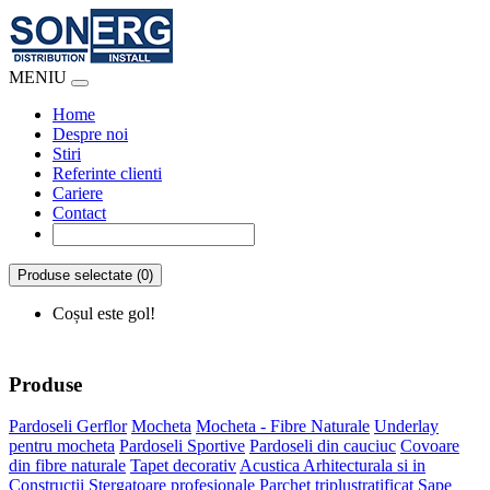
MENIU
Home
Despre noi
Stiri
Referinte clienti
Cariere
Contact
Produse selectate (0)
Coșul este gol!
Produse
Pardoseli Gerflor
Mocheta
Mocheta - Fibre Naturale
Underlay
pentru mocheta
Pardoseli Sportive
Pardoseli din cauciuc
Covoare
din fibre naturale
Tapet decorativ
Acustica Arhitecturala si in
Constructii
Stergatoare profesionale
Parchet triplustratificat
Sape