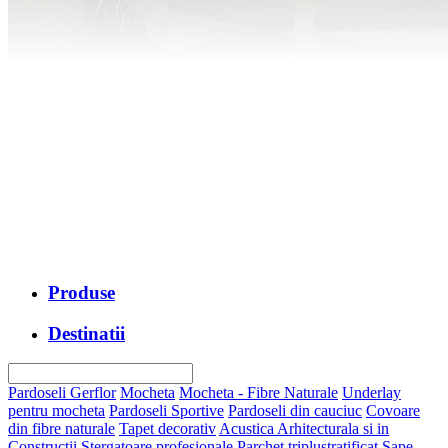
Produse
Destinatii
Pardoseli Gerflor
Mocheta
Mocheta - Fibre Naturale
Underlay
pentru mocheta
Pardoseli Sportive
Pardoseli din cauciuc
Covoare
din fibre naturale
Tapet decorativ
Acustica Arhitecturala si in
Constructii
Stergatoare profesionale
Parchet triplustratificat
Sape