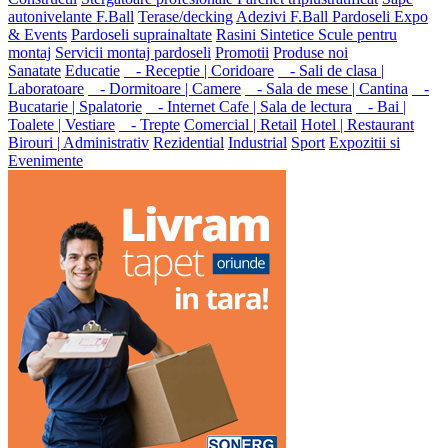
autonivelante F.Ball
Terase/decking
Adezivi F.Ball
Pardoseli Expo
& Events
Pardoseli suprainaltate
Rasini Sintetice
Scule pentru
montaj
Servicii montaj pardoseli
Promotii
Produse noi
Sanatate
Educatie
- Receptie | Coridoare
- Sali de clasa |
Laboratoare
- Dormitoare | Camere
- Sala de mese | Cantina
-
Bucatarie | Spalatorie
- Internet Cafe | Sala de lectura
- Bai |
Toalete | Vestiare
- Trepte
Comercial | Retail
Hotel | Restaurant
Birouri | Administrativ
Rezidential
Industrial
Sport
Expozitii si
Evenimente