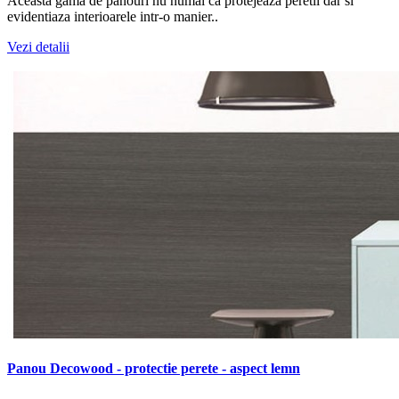
Aceasta gama de panouri nu numai ca protejeaza peretii dar si
evidentiaza interioarele intr-o manier..
Vezi detalii
Panou Decowood - protectie perete - aspect lemn