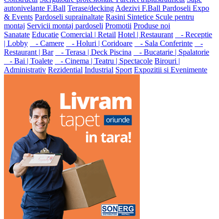
autonivelante F.Ball
Terase/decking
Adezivi F.Ball
Pardoseli Expo
& Events
Pardoseli suprainaltate
Rasini Sintetice
Scule pentru
montaj
Servicii montaj pardoseli
Promotii
Produse noi
Sanatate
Educatie
Comercial | Retail
Hotel | Restaurant
- Receptie
| Lobby
- Camere
- Holuri | Coridoare
- Sala Conferinte
-
Restaurant | Bar
- Terasa | Deck Piscina
- Bucatarie | Spalatorie
- Bai | Toalete
- Cinema | Teatru | Spectacole
Birouri |
Administrativ
Rezidential
Industrial
Sport
Expozitii si Evenimente