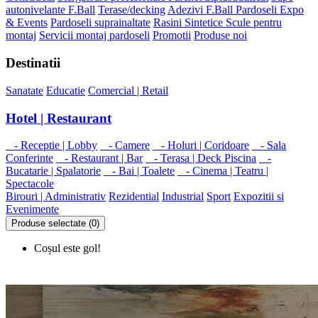
autonivelante F.Ball
Terase/decking
Adezivi F.Ball
Pardoseli Expo
& Events
Pardoseli suprainaltate
Rasini Sintetice
Scule pentru
montaj
Servicii montaj pardoseli
Promotii
Produse noi
Destinatii
Sanatate
Educatie
Comercial | Retail
Hotel | Restaurant
- Receptie | Lobby
- Camere
- Holuri | Coridoare
- Sala
Conferinte
- Restaurant | Bar
- Terasa | Deck Piscina
-
Bucatarie | Spalatorie
- Bai | Toalete
- Cinema | Teatru |
Spectacole
Birouri | Administrativ
Rezidential
Industrial
Sport
Expozitii si
Evenimente
Produse selectate (0)
Coșul este gol!