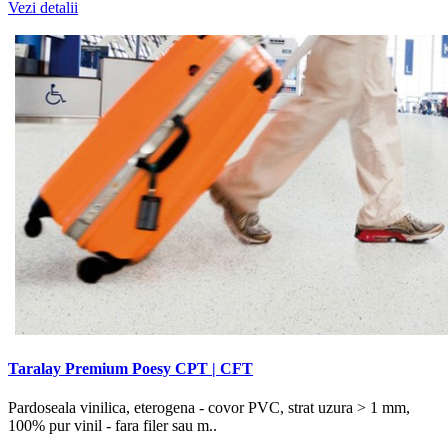
Vezi detalii
Taralay Premium Poesy CPT | CFT
Pardoseala vinilica, eterogena - covor PVC, strat uzura > 1 mm,
100% pur vinil - fara filer sau m..