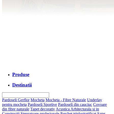
Produse
Destinatii
Pardoseli Gerflor
Mocheta
Mocheta - Fibre Naturale
Underlay
pentru mocheta
Pardoseli Sportive
Pardoseli din cauciuc
Covoare
din fibre naturale
Tapet decorativ
Acustica Arhitecturala si in
Constructii
Stergatoare profesionale
Parchet triplustratificat
Sape