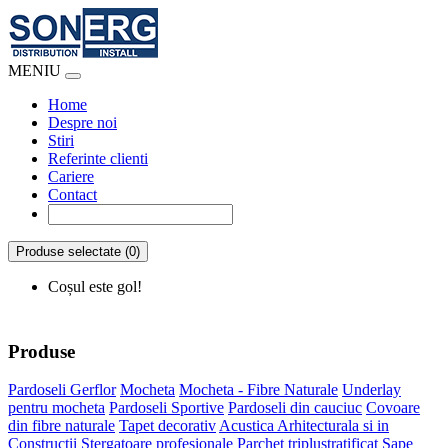
MENIU
Home
Despre noi
Stiri
Referinte clienti
Cariere
Contact
Produse selectate (0)
Coșul este gol!
Produse
Pardoseli Gerflor
Mocheta
Mocheta - Fibre Naturale
Underlay
pentru mocheta
Pardoseli Sportive
Pardoseli din cauciuc
Covoare
din fibre naturale
Tapet decorativ
Acustica Arhitecturala si in
Constructii
Stergatoare profesionale
Parchet triplustratificat
Sape