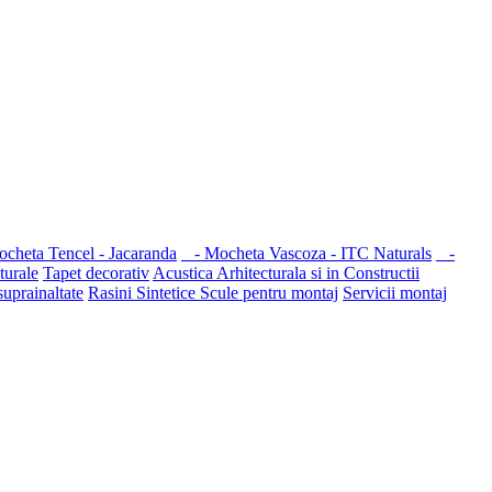
heta Tencel - Jacaranda
- Mocheta Vascoza - ITC Naturals
-
turale
Tapet decorativ
Acustica Arhitecturala si in Constructii
suprainaltate
Rasini Sintetice
Scule pentru montaj
Servicii montaj