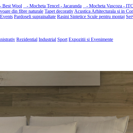
- Best Wool
- Mocheta Tencel - Jacaranda
- Mocheta Vascoza - ITC
voare din fibre naturale
Tapet decorativ
Acustica Arhitecturala si in Con
 Events
Pardoseli suprainaltate
Rasini Sintetice
Scule pentru montaj
Ser
nistrativ
Rezidential
Industrial
Sport
Expozitii si Evenimente