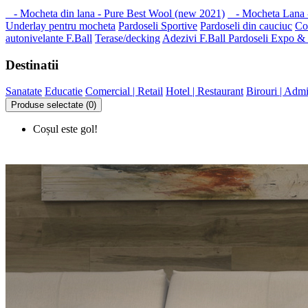
- Mocheta din lana - Pure Best Wool (new 2021)
- Mocheta Lana 
Underlay pentru mocheta
Pardoseli Sportive
Pardoseli din cauciuc
Co
autonivelante F.Ball
Terase/decking
Adezivi F.Ball
Pardoseli Expo &
Destinatii
Sanatate
Educatie
Comercial | Retail
Hotel | Restaurant
Birouri | Admi
Produse selectate (0)
Coșul este gol!