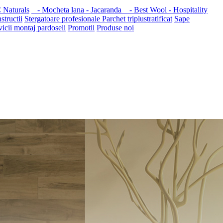
 Naturals
- Mocheta lana - Jacaranda
- Best Wool - Hospitality
structii
Stergatoare profesionale
Parchet triplustratificat
Sape
vicii montaj pardoseli
Promotii
Produse noi