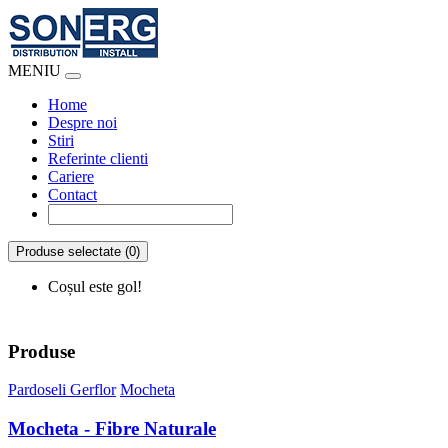
MENIU
Home
Despre noi
Stiri
Referinte clienti
Cariere
Contact
Produse selectate (0)
Coșul este gol!
Produse
Pardoseli Gerflor
Mocheta
Mocheta - Fibre Naturale