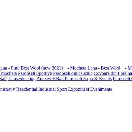
ana - Pure Best Wool (new 2021)
- Mocheta Lana - Best Wool
- Moc
u mocheta
Pardoseli Sportive
Pardoseli din cauciuc
Covoare din fibre na
Ball
Terase/decking
Adezivi F.Ball
Pardoseli Expo & Events
Pardoseli 
nistrativ
Rezidential
Industrial
Sport
Expozitii si Evenimente