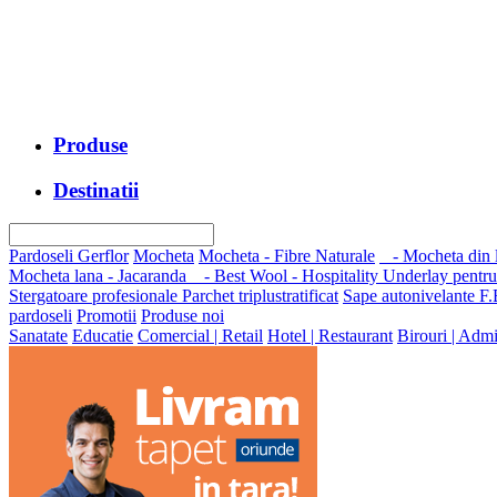
Produse
Destinatii
Pardoseli Gerflor
Mocheta
Mocheta - Fibre Naturale
- Mocheta din l
Mocheta lana - Jacaranda
- Best Wool - Hospitality
Underlay pentr
Stergatoare profesionale
Parchet triplustratificat
Sape autonivelante F.
pardoseli
Promotii
Produse noi
Sanatate
Educatie
Comercial | Retail
Hotel | Restaurant
Birouri | Admi