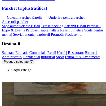
Parchet triplustratificat
- Colectii Parchet Karelia
- Underlay pentru parchet
-
Accesorii parchet
Sape autonivelante F.Ball
Terase/decking
Adezivi F.Ball
Pardoseli
Expo & Events
Pardoseli suprainaltate
Rasini Sintetice
Scule pentru
montaj
Servicii montaj pardoseli
Promotii
Produse noi
Destinatii
Sanatate
Educatie
Comercial | Retail
Hotel | Restaurant
Birouri |
Administrativ
Rezidential
Industrial
Sport
Expozitii si Evenimente
Produse selectate (0)
Coșul este gol!