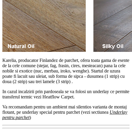
Karelia, producator Finlandez de parchet, ofera toata gama de esente
de la cele comune (stejar, fag, frasin, cires, mesteacan) pana la cele
nobile si exotice (nuc, merbau, iroko, wenghe). Startul de uzura
poate fi lacuit sau uleiat, sub forma de sipca - dusumea (1 strip) cu
doua (2 strip) sau trei lamele (3 strip) .
In cazul incalzirii prin pardoseala se va folosi un underlay ce permite
transferul termic vezi Heatflow Carpet.
Va recomandam pentru un ambient mai silentios varianta de montaj
flotant, pe underlay special pentru parchet (vezi sectiunea
Underlay
pentru parchet
)