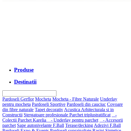
Produse
Destinatii
Pardoseli Gerflor
Mocheta
Mocheta - Fibre Naturale
Underlay
pentru mocheta
Pardoseli Sportive
Pardoseli din cauciuc
Covoare
din fibre naturale
Tapet decorativ
Acustica Arhitecturala si in
Constructii
Stergatoare profesionale
Parchet triplustratificat
-
Colectii Parchet Karelia
- Underlay pentru parchet
- Accesorii
parchet
Sape autonivelante F.Ball
Terase/decking
Adezivi F.Ball
Pardoseli Expo & Events
Pardoseli suprainaltate
Rasini Sintetice