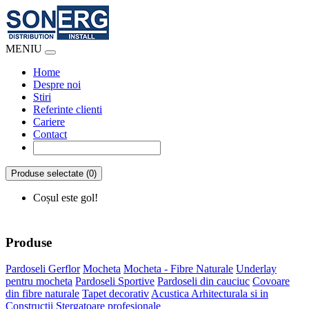
MENIU
Home
Despre noi
Stiri
Referinte clienti
Cariere
Contact
Produse selectate (0)
Coșul este gol!
Produse
Pardoseli Gerflor
Mocheta
Mocheta - Fibre Naturale
Underlay
pentru mocheta
Pardoseli Sportive
Pardoseli din cauciuc
Covoare
din fibre naturale
Tapet decorativ
Acustica Arhitecturala si in
Constructii
Stergatoare profesionale