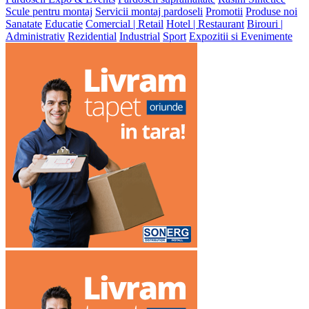
Scule pentru montaj
Servicii montaj pardoseli
Promotii
Produse noi
Sanatate
Educatie
Comercial | Retail
Hotel | Restaurant
Birouri |
Administrativ
Rezidential
Industrial
Sport
Expozitii si Evenimente