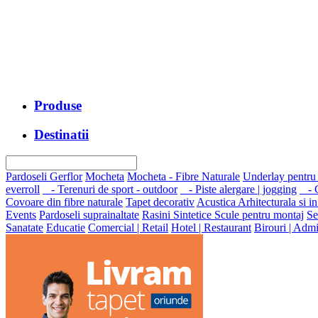
Produse
Destinatii
Pardoseli Gerflor
Mocheta
Mocheta - Fibre Naturale
Underlay pentru
everroll
- Terenuri de sport - outdoor
- Piste alergare | jogging
- G
Covoare din fibre naturale
Tapet decorativ
Acustica Arhitecturala si in
Events
Pardoseli suprainaltate
Rasini Sintetice
Scule pentru montaj
Se
Sanatate
Educatie
Comercial | Retail
Hotel | Restaurant
Birouri | Admi