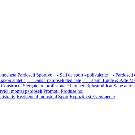
 mocheta
Pardoseli Sportive
- Sali de sport - polivalente
- Pardoseli d
azon sintetic
- Dans - pardoseli dedicate
- Tatami Lupte & Arte Mar
 Constructii
Stergatoare profesionale
Parchet triplustratificat
Sape autoni
rvicii montaj pardoseli
Promotii
Produse noi
nistrativ
Rezidential
Industrial
Sport
Expozitii si Evenimente