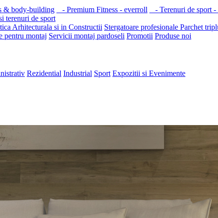
s & body-building
- Premium Fitness - everroll
- Terenuri de sport -
i terenuri de sport
ica Arhitecturala si in Constructii
Stergatoare profesionale
Parchet tripl
e pentru montaj
Servicii montaj pardoseli
Promotii
Produse noi
nistrativ
Rezidential
Industrial
Sport
Expozitii si Evenimente