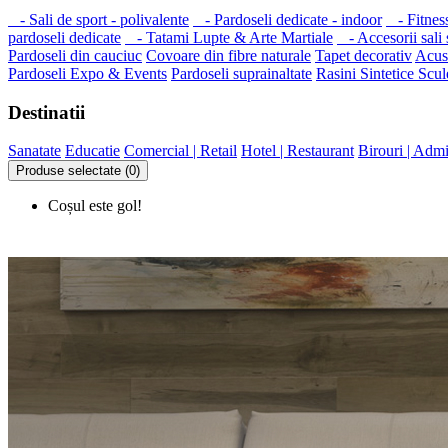
- Sali de sport - polivalente
- Pardoseli dedicate - indoor
- Fitnes
pardoseli dedicate
- Tatami Lupte & Arte Martiale
- Accesorii sali s
Pardoseli din cauciuc
Covoare din fibre naturale
Tapet decorativ
Acust
Pardoseli Expo & Events
Pardoseli suprainaltate
Rasini Sintetice
Scul
Destinatii
Sanatate
Educatie
Comercial | Retail
Hotel | Restaurant
Birouri | Admi
Produse selectate (0)
Coșul este gol!