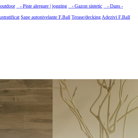
 outdoor
- Piste alergare | jogging
- Gazon sintetic
- Dans -
ustratificat
Sape autonivelante F.Ball
Terase/decking
Adezivi F.Ball