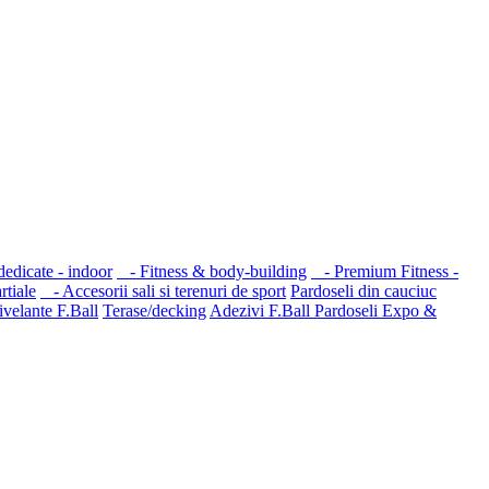
edicate - indoor
- Fitness & body-building
- Premium Fitness -
tiale
- Accesorii sali si terenuri de sport
Pardoseli din cauciuc
velante F.Ball
Terase/decking
Adezivi F.Ball
Pardoseli Expo &