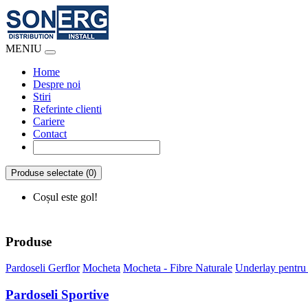
MENIU
Home
Despre noi
Stiri
Referinte clienti
Cariere
Contact
Produse selectate (0)
Coșul este gol!
Produse
Pardoseli Gerflor
Mocheta
Mocheta - Fibre Naturale
Underlay pentru
Pardoseli Sportive