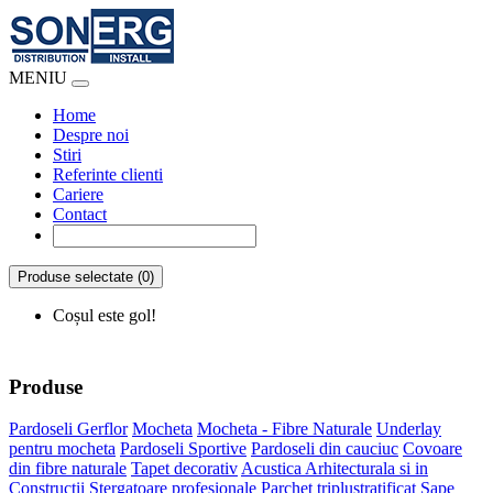
MENIU
Home
Despre noi
Stiri
Referinte clienti
Cariere
Contact
Produse selectate (0)
Coșul este gol!
Produse
Pardoseli Gerflor
Mocheta
Mocheta - Fibre Naturale
Underlay
pentru mocheta
Pardoseli Sportive
Pardoseli din cauciuc
Covoare
din fibre naturale
Tapet decorativ
Acustica Arhitecturala si in
Constructii
Stergatoare profesionale
Parchet triplustratificat
Sape