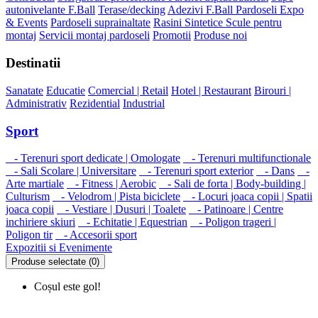
autonivelante F.Ball
Terase/decking
Adezivi F.Ball
Pardoseli Expo
& Events
Pardoseli suprainaltate
Rasini Sintetice
Scule pentru
montaj
Servicii montaj pardoseli
Promotii
Produse noi
Destinatii
Sanatate
Educatie
Comercial | Retail
Hotel | Restaurant
Birouri |
Administrativ
Rezidential
Industrial
Sport
- Terenuri sport dedicate | Omologate
- Terenuri multifunctionale
- Sali Scolare | Universitare
- Terenuri sport exterior
- Dans
-
Arte martiale
- Fitness | Aerobic
- Sali de forta | Body-building |
Culturism
- Velodrom | Pista biciclete
- Locuri joaca copii | Spatii
joaca copii
- Vestiare | Dusuri | Toalete
- Patinoare | Centre
inchiriere skiuri
- Echitatie | Equestrian
- Poligon trageri |
Poligon tir
- Accesorii sport
Expozitii si Evenimente
Produse selectate (0)
Coșul este gol!