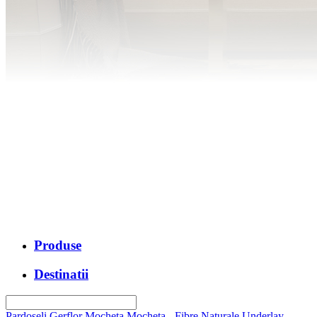
Produse
Destinatii
Pardoseli Gerflor
Mocheta
Mocheta - Fibre Naturale
Underlay