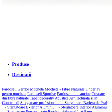
Produse
Destinatii
Pardoseli Gerflor
Mocheta
Mocheta - Fibre Naturale
Underlay
pentru mocheta
Pardoseli Sportive
Pardoseli din cauciuc
Covoare
din fibre naturale
Tapet decorativ
Acustica Arhitecturala si in
Constructii
Stergatoare profesionale
- Stergatoare Bariera de Praf
- Stergatoare Exterior Aluminiu
- Stergatoare Interior Aluminiu
- Stergatoare Personalizate
Parchet triplustratificat
Sape