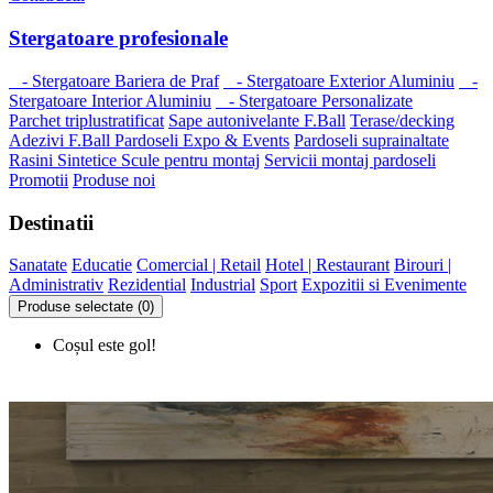
Stergatoare profesionale
- Stergatoare Bariera de Praf
- Stergatoare Exterior Aluminiu
-
Stergatoare Interior Aluminiu
- Stergatoare Personalizate
Parchet triplustratificat
Sape autonivelante F.Ball
Terase/decking
Adezivi F.Ball
Pardoseli Expo & Events
Pardoseli suprainaltate
Rasini Sintetice
Scule pentru montaj
Servicii montaj pardoseli
Promotii
Produse noi
Destinatii
Sanatate
Educatie
Comercial | Retail
Hotel | Restaurant
Birouri |
Administrativ
Rezidential
Industrial
Sport
Expozitii si Evenimente
Produse selectate (0)
Coșul este gol!