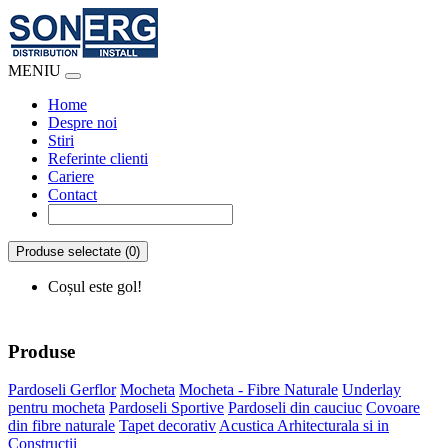
MENIU
Home
Despre noi
Stiri
Referinte clienti
Cariere
Contact
Produse selectate (0)
Coșul este gol!
Produse
Pardoseli Gerflor
Mocheta
Mocheta - Fibre Naturale
Underlay
pentru mocheta
Pardoseli Sportive
Pardoseli din cauciuc
Covoare
din fibre naturale
Tapet decorativ
Acustica Arhitecturala si in
Constructii