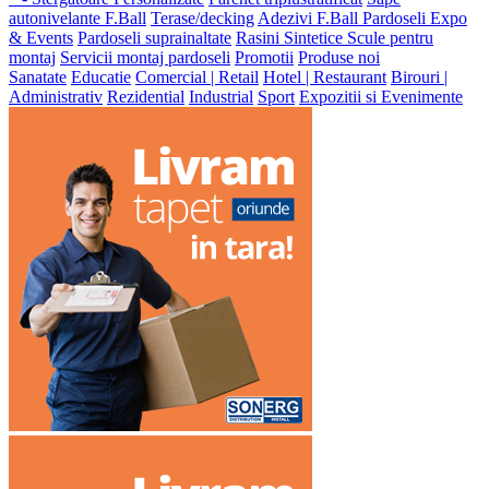
autonivelante F.Ball
Terase/decking
Adezivi F.Ball
Pardoseli Expo
& Events
Pardoseli suprainaltate
Rasini Sintetice
Scule pentru
montaj
Servicii montaj pardoseli
Promotii
Produse noi
Sanatate
Educatie
Comercial | Retail
Hotel | Restaurant
Birouri |
Administrativ
Rezidential
Industrial
Sport
Expozitii si Evenimente