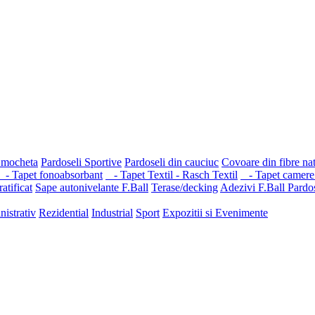
 mocheta
Pardoseli Sportive
Pardoseli din cauciuc
Covoare din fibre na
- Tapet fonoabsorbant
- Tapet Textil - Rasch Textil
- Tapet camere 
ratificat
Sape autonivelante F.Ball
Terase/decking
Adezivi F.Ball
Pardo
nistrativ
Rezidential
Industrial
Sport
Expozitii si Evenimente