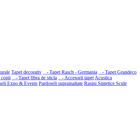
turale
Tapet decorativ
- Tapet Rasch - Germania
- Tapet Grandeco
copii
- Tapet fibra de sticla
- Accesorii tapet
Acustica
seli Expo & Events
Pardoseli suprainaltate
Rasini Sintetice
Scule