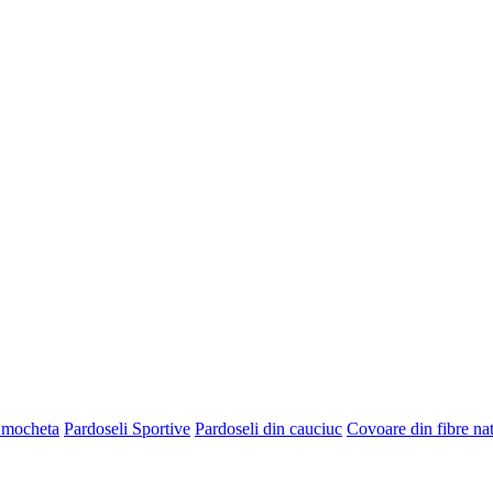
 mocheta
Pardoseli Sportive
Pardoseli din cauciuc
Covoare din fibre na