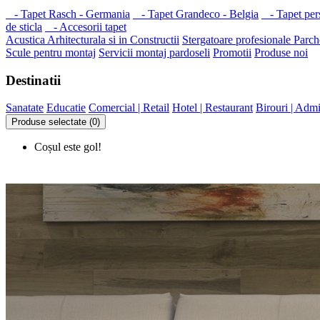
- Tapet Rasch - Germania
- Tapet Grandeco - Belgia
- Tapet per
de sticla
- Accesorii tapet
Acustica Arhitecturala si in Constructii
Stergatoare profesionale
Parche
Scule pentru montaj
Servicii montaj pardoseli
Promotii
Produse noi
Destinatii
Sanatate
Educatie
Comercial | Retail
Hotel | Restaurant
Birouri | Admi
Produse selectate (0)
Coșul este gol!