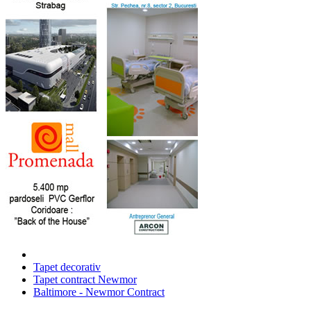
Tapet decorativ
Tapet contract Newmor
Baltimore - Newmor Contract