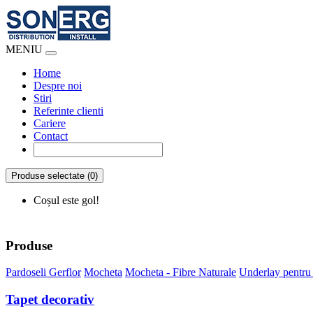
MENIU
Home
Despre noi
Stiri
Referinte clienti
Cariere
Contact
Produse selectate (0)
Coșul este gol!
Produse
Pardoseli Gerflor
Mocheta
Mocheta - Fibre Naturale
Underlay pentru
Tapet decorativ