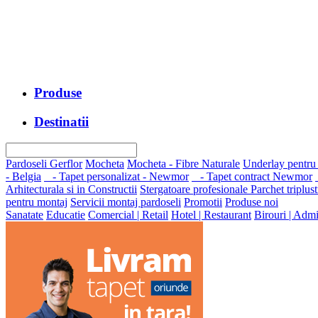
Produse
Destinatii
Pardoseli Gerflor
Mocheta
Mocheta - Fibre Naturale
Underlay pentru
- Belgia
- Tapet personalizat - Newmor
- Tapet contract Newmor
Arhitecturala si in Constructii
Stergatoare profesionale
Parchet triplust
pentru montaj
Servicii montaj pardoseli
Promotii
Produse noi
Sanatate
Educatie
Comercial | Retail
Hotel | Restaurant
Birouri | Admi