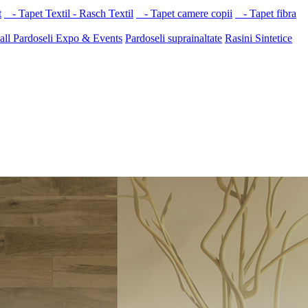
t
- Tapet Textil - Rasch Textil
- Tapet camere copii
- Tapet fibra
all
Pardoseli Expo & Events
Pardoseli suprainaltate
Rasini Sintetice