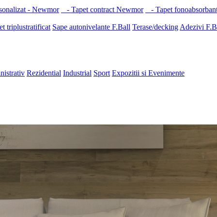
sonalizat - Newmor
- Tapet contract Newmor
- Tapet fonoabsorban
t triplustratificat
Sape autonivelante F.Ball
Terase/decking
Adezivi F.B
nistrativ
Rezidential
Industrial
Sport
Expozitii si Evenimente