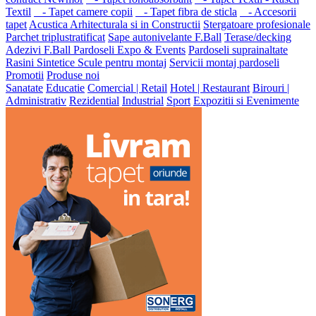
Textil
- Tapet camere copii
- Tapet fibra de sticla
- Accesorii
tapet
Acustica Arhitecturala si in Constructii
Stergatoare profesionale
Parchet triplustratificat
Sape autonivelante F.Ball
Terase/decking
Adezivi F.Ball
Pardoseli Expo & Events
Pardoseli suprainaltate
Rasini Sintetice
Scule pentru montaj
Servicii montaj pardoseli
Promotii
Produse noi
Sanatate
Educatie
Comercial | Retail
Hotel | Restaurant
Birouri |
Administrativ
Rezidential
Industrial
Sport
Expozitii si Evenimente