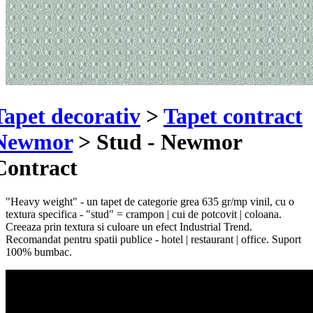
Tapet decorativ
>
Tapet contract
Newmor
>
Stud - Newmor
Contract
"Heavy weight" - un tapet de categorie grea 635 gr/mp vinil, cu o
textura specifica - "stud" = crampon | cui de potcovit | coloana.
Creeaza prin textura si culoare un efect Industrial Trend.
Recomandat pentru spatii publice - hotel | restaurant | office. Suport
100% bumbac.