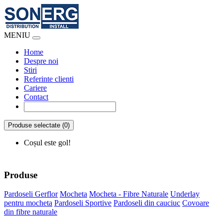
MENIU
Home
Despre noi
Stiri
Referinte clienti
Cariere
Contact
Produse selectate (0)
Coșul este gol!
Produse
Pardoseli Gerflor
Mocheta
Mocheta - Fibre Naturale
Underlay
pentru mocheta
Pardoseli Sportive
Pardoseli din cauciuc
Covoare
din fibre naturale