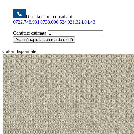
Discuta cu un consultant
0722.748.931
|
0733.000.524
|
021.324.04.43
Cantitate estimata
Adaugă rapid la cererea de ofertă
Culori disponibile