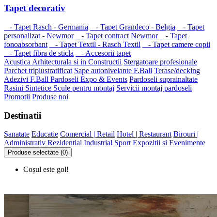
Tapet decorativ
- Tapet Rasch - Germania
- Tapet Grandeco - Belgia
- Tapet
personalizat - Newmor
- Tapet contract Newmor
- Tapet
fonoabsorbant
- Tapet Textil - Rasch Textil
- Tapet camere copii
- Tapet fibra de sticla
- Accesorii tapet
Acustica Arhitecturala si in Constructii
Stergatoare profesionale
Parchet triplustratificat
Sape autonivelante F.Ball
Terase/decking
Adezivi F.Ball
Pardoseli Expo & Events
Pardoseli suprainaltate
Rasini Sintetice
Scule pentru montaj
Servicii montaj pardoseli
Promotii
Produse noi
Destinatii
Sanatate
Educatie
Comercial | Retail
Hotel | Restaurant
Birouri |
Administrativ
Rezidential
Industrial
Sport
Expozitii si Evenimente
Produse selectate (0)
Coșul este gol!