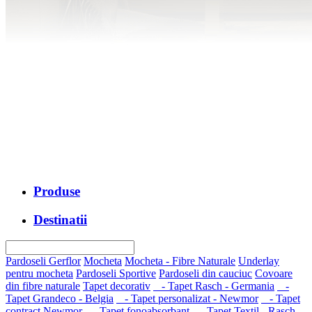
Produse
Destinatii
Pardoseli Gerflor
Mocheta
Mocheta - Fibre Naturale
Underlay
pentru mocheta
Pardoseli Sportive
Pardoseli din cauciuc
Covoare
din fibre naturale
Tapet decorativ
- Tapet Rasch - Germania
-
Tapet Grandeco - Belgia
- Tapet personalizat - Newmor
- Tapet
contract Newmor
- Tapet fonoabsorbant
- Tapet Textil - Rasch