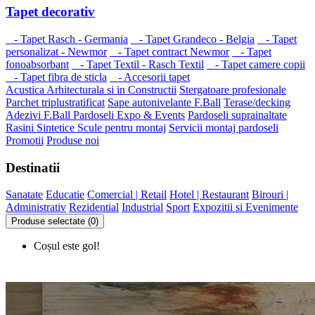
Tapet decorativ
- Tapet Rasch - Germania
- Tapet Grandeco - Belgia
- Tapet
personalizat - Newmor
- Tapet contract Newmor
- Tapet
fonoabsorbant
- Tapet Textil - Rasch Textil
- Tapet camere copii
- Tapet fibra de sticla
- Accesorii tapet
Acustica Arhitecturala si in Constructii
Stergatoare profesionale
Parchet triplustratificat
Sape autonivelante F.Ball
Terase/decking
Adezivi F.Ball
Pardoseli Expo & Events
Pardoseli suprainaltate
Rasini Sintetice
Scule pentru montaj
Servicii montaj pardoseli
Promotii
Produse noi
Destinatii
Sanatate
Educatie
Comercial | Retail
Hotel | Restaurant
Birouri |
Administrativ
Rezidential
Industrial
Sport
Expozitii si Evenimente
Produse selectate (0)
Coșul este gol!