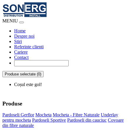
MENIU
Home
Despre noi
Stiri
Referinte clienti
Cariere
Contact
Produse selectate (0)
Coșul este gol!
Produse
Pardoseli Gerflor
Mocheta
Mocheta - Fibre Naturale
Underlay
pentru mocheta
Pardoseli Sportive
Pardoseli din cauciuc
Covoare
din fibre naturale