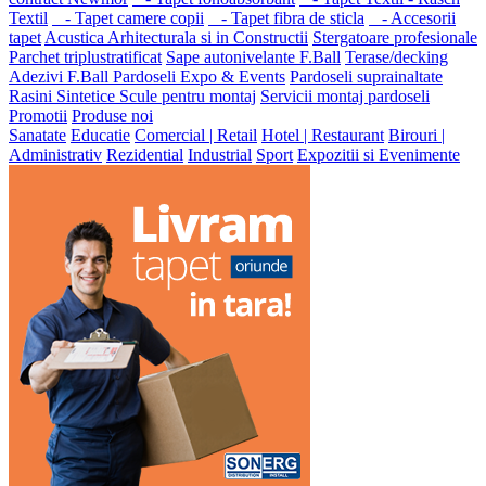
Textil
- Tapet camere copii
- Tapet fibra de sticla
- Accesorii
tapet
Acustica Arhitecturala si in Constructii
Stergatoare profesionale
Parchet triplustratificat
Sape autonivelante F.Ball
Terase/decking
Adezivi F.Ball
Pardoseli Expo & Events
Pardoseli suprainaltate
Rasini Sintetice
Scule pentru montaj
Servicii montaj pardoseli
Promotii
Produse noi
Sanatate
Educatie
Comercial | Retail
Hotel | Restaurant
Birouri |
Administrativ
Rezidential
Industrial
Sport
Expozitii si Evenimente