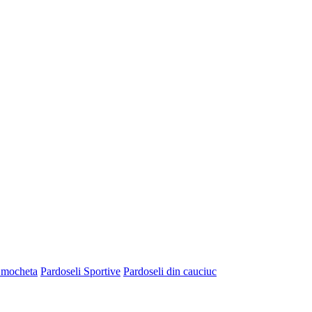
 mocheta
Pardoseli Sportive
Pardoseli din cauciuc