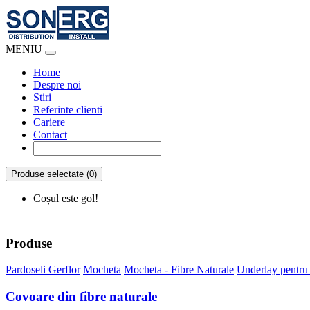
MENIU
Home
Despre noi
Stiri
Referinte clienti
Cariere
Contact
Produse selectate (0)
Coșul este gol!
Produse
Pardoseli Gerflor
Mocheta
Mocheta - Fibre Naturale
Underlay pentru
Covoare din fibre naturale