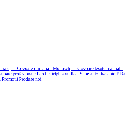
turale
- Covoare din lana - Monasch
- Covoare tesute manual -
gatoare profesionale
Parchet triplustratificat
Sape autonivelante F.Ball
i
Promotii
Produse noi