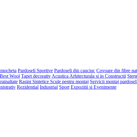
 mocheta
Pardoseli Sportive
Pardoseli din cauciuc
Covoare din fibre na
 Best Wool
Tapet decorativ
Acustica Arhitecturala si in Constructii
Ster
rainaltate
Rasini Sintetice
Scule pentru montaj
Servicii montaj pardosel
nistrativ
Rezidential
Industrial
Sport
Expozitii si Evenimente