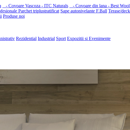
a
- Covoare Vascoza - ITC Naturals
- Covoare din lana - Best Wool
ofesionale
Parchet triplustratificat
Sape autonivelante F.Ball
Terase/deck
i
Produse noi
nistrativ
Rezidential
Industrial
Sport
Expozitii si Evenimente