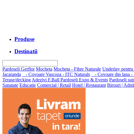
Produse
Destinatii
Pardoseli Gerflor
Mocheta
Mocheta - Fibre Naturale
Underlay pentru
Jacaranda
- Covoare Vascoza - ITC Naturals
- Covoare din lana -
Terase/decking
Adezivi F.Ball
Pardoseli Expo & Events
Pardoseli sup
Sanatate
Educatie
Comercial | Retail
Hotel | Restaurant
Birouri | Admi