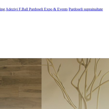
ing
Adezivi F.Ball
Pardoseli Expo & Events
Pardoseli suprainaltate