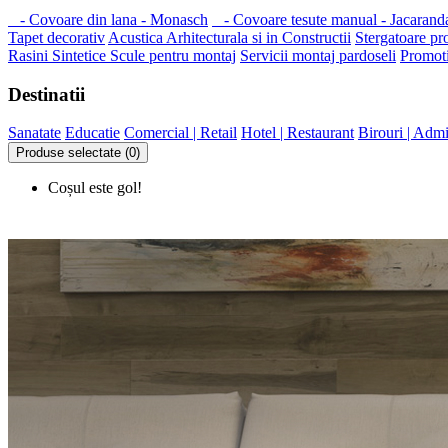
- Covoare din lana - Monasch
- Covoare tesute manual - Jacarand
Tapet decorativ
Acustica Arhitecturala si in Constructii
Stergatoare pr
Rasini Sintetice
Scule pentru montaj
Servicii montaj pardoseli
Promoti
Destinatii
Sanatate
Educatie
Comercial | Retail
Hotel | Restaurant
Birouri | Admi
Produse selectate (0)
Coșul este gol!