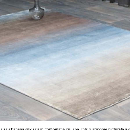
a sau banana silk sau in combinatie cu lana, intr-o armonie picturala a c