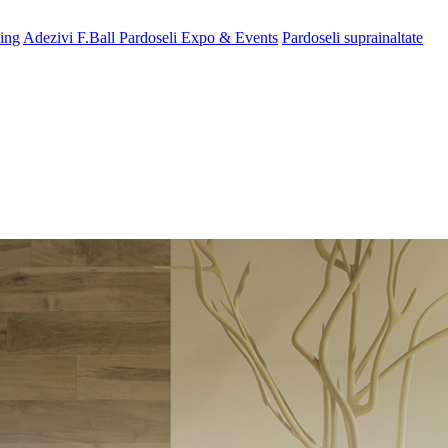
ing
Adezivi F.Ball
Pardoseli Expo & Events
Pardoseli suprainaltate