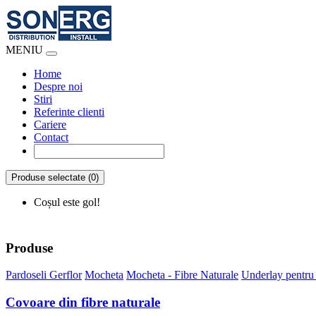
MENIU
Home
Despre noi
Stiri
Referinte clienti
Cariere
Contact
Produse selectate (0)
Coșul este gol!
Produse
Pardoseli Gerflor
Mocheta
Mocheta - Fibre Naturale
Underlay pentru
Covoare din fibre naturale