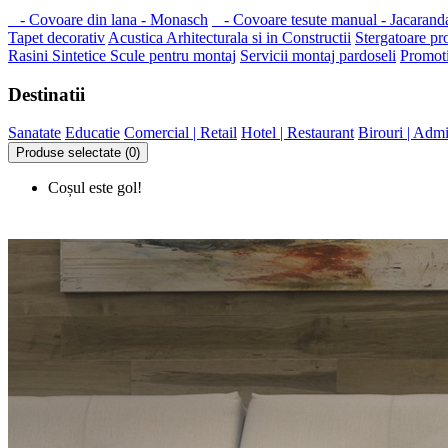
- Covoare din lana - Monasch
- Covoare tesute manual - Jacarand
Tapet decorativ
Acustica Arhitecturala si in Constructii
Stergatoare pr
Rasini Sintetice
Scule pentru montaj
Servicii montaj pardoseli
Promoti
Destinatii
Sanatate
Educatie
Comercial | Retail
Hotel | Restaurant
Birouri | Admi
Produse selectate (0)
Coșul este gol!