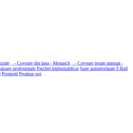
turale
- Covoare din lana - Monasch
- Covoare tesute manual -
gatoare profesionale
Parchet triplustratificat
Sape autonivelante F.Ball
i
Promotii
Produse noi