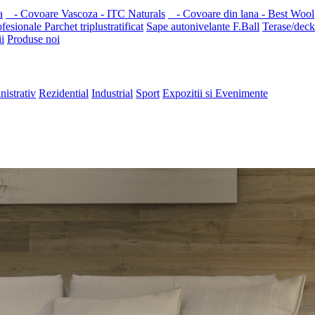
a
- Covoare Vascoza - ITC Naturals
- Covoare din lana - Best Wool
ofesionale
Parchet triplustratificat
Sape autonivelante F.Ball
Terase/deck
i
Produse noi
nistrativ
Rezidential
Industrial
Sport
Expozitii si Evenimente