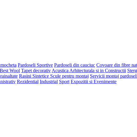
 mocheta
Pardoseli Sportive
Pardoseli din cauciuc
Covoare din fibre na
 Best Wool
Tapet decorativ
Acustica Arhitecturala si in Constructii
Ster
rainaltate
Rasini Sintetice
Scule pentru montaj
Servicii montaj pardosel
nistrativ
Rezidential
Industrial
Sport
Expozitii si Evenimente