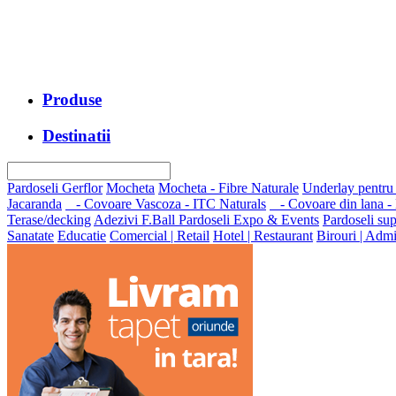
Produse
Destinatii
Pardoseli Gerflor
Mocheta
Mocheta - Fibre Naturale
Underlay pentru
Jacaranda
- Covoare Vascoza - ITC Naturals
- Covoare din lana -
Terase/decking
Adezivi F.Ball
Pardoseli Expo & Events
Pardoseli sup
Sanatate
Educatie
Comercial | Retail
Hotel | Restaurant
Birouri | Admi