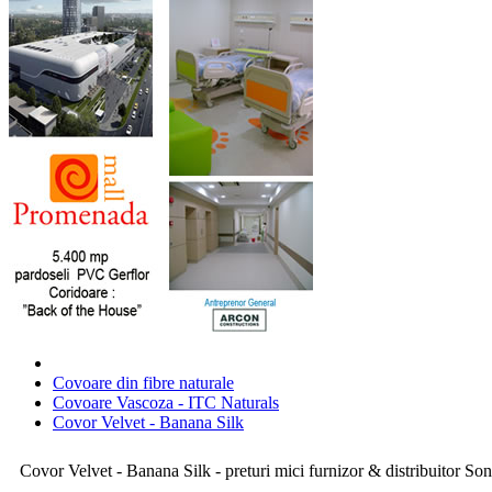
Covoare din fibre naturale
Covoare Vascoza - ITC Naturals
Covor Velvet - Banana Silk
Covor Velvet - Banana Silk - preturi mici furnizor & distribuitor So