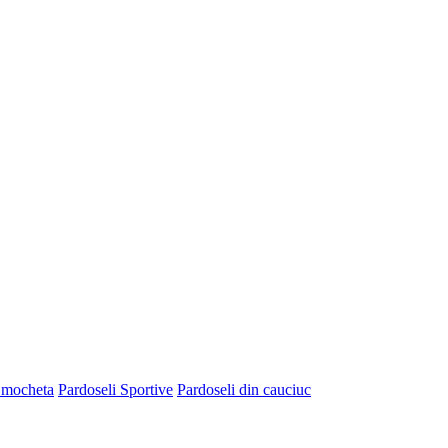
 mocheta
Pardoseli Sportive
Pardoseli din cauciuc