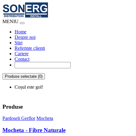
MENIU
Home
Despre noi
Stiri
Referinte clienti
Cariere
Contact
Produse selectate (0)
Coșul este gol!
Produse
Pardoseli Gerflor
Mocheta
Mocheta - Fibre Naturale