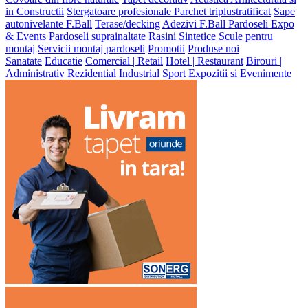
in Constructii
Stergatoare profesionale
Parchet triplustratificat
Sape
autonivelante F.Ball
Terase/decking
Adezivi F.Ball
Pardoseli Expo
& Events
Pardoseli suprainaltate
Rasini Sintetice
Scule pentru
montaj
Servicii montaj pardoseli
Promotii
Produse noi
Sanatate
Educatie
Comercial | Retail
Hotel | Restaurant
Birouri |
Administrativ
Rezidential
Industrial
Sport
Expozitii si Evenimente