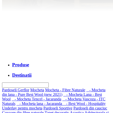
Produse
Destinatii
Pardoseli Gerflor
Mocheta
Mocheta - Fibre Naturale
- Mocheta
din lana - Pure Best Wool (new 2021)
- Mocheta Lana - Best
Wool
- Mocheta Tencel - Jacaranda
- Mocheta Vascoza - ITC
Naturals
- Mocheta lana - Jacaranda
- Best Wool - Hospitality
Underlay pentru mocheta
Pardoseli Sportive
Pardoseli din cauciuc
Covoare din fibre naturale
Tapet decorativ
Acustica Arhitecturala si