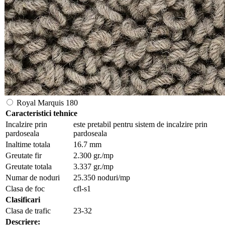
Royal Marquis 180
Caracteristici tehnice
Incalzire prin
este pretabil pentru sistem de incalzire prin
pardoseala
pardoseala
Inaltime totala
16.7 mm
Greutate fir
2.300 gr./mp
Greutate totala
3.337 gr./mp
Numar de noduri
25.350 noduri/mp
Clasa de foc
cfl-s1
Clasificari
Clasa de trafic
23-32
Descriere: