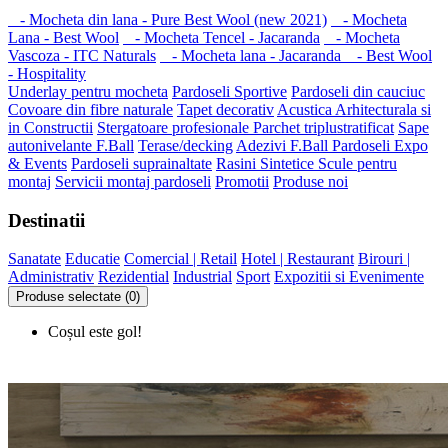
- Mocheta din lana - Pure Best Wool (new 2021)
- Mocheta
Lana - Best Wool
- Mocheta Tencel - Jacaranda
- Mocheta
Vascoza - ITC Naturals
- Mocheta lana - Jacaranda
- Best Wool
- Hospitality
Underlay pentru mocheta
Pardoseli Sportive
Pardoseli din cauciuc
Covoare din fibre naturale
Tapet decorativ
Acustica Arhitecturala si
in Constructii
Stergatoare profesionale
Parchet triplustratificat
Sape
autonivelante F.Ball
Terase/decking
Adezivi F.Ball
Pardoseli Expo
& Events
Pardoseli suprainaltate
Rasini Sintetice
Scule pentru
montaj
Servicii montaj pardoseli
Promotii
Produse noi
Destinatii
Sanatate
Educatie
Comercial | Retail
Hotel | Restaurant
Birouri |
Administrativ
Rezidential
Industrial
Sport
Expozitii si Evenimente
Produse selectate (0)
Coșul este gol!