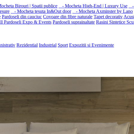
cheta Birouri | Spatii publice
- Mocheta High-End | Luxury Use
- 
esure
- Mocheta tesuta In&Out door
- Mocheta Axminster by Lano
e
Pardoseli din cauciuc
Covoare din fibre naturale
Tapet decorativ
Acust
ll
Pardoseli Expo & Events
Pardoseli suprainaltate
Rasini Sintetice
Scu
nistrativ
Rezidential
Industrial
Sport
Expozitii si Evenimente