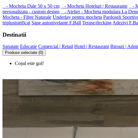
- Mocheta Dale 50 x 50 cm
- Mocheta Hoteluri | Restaurante
- Mo
personalizata - custom design
- Atelier - Mocheta modulara La Dem
Mocheta - Fibre Naturale
Underlay pentru mocheta
Pardoseli Sportiv
triplustratificat
Sape autonivelante F.Ball
Terase/decking
Adezivi F.Ba
Destinatii
Sanatate
Educatie
Comercial | Retail
Hotel | Restaurant
Birouri | Admi
Produse selectate (0)
Coșul este gol!