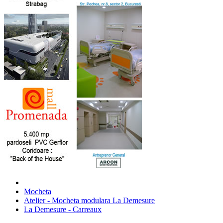
Mocheta
Atelier - Mocheta modulara La Demesure
La Demesure - Carreaux