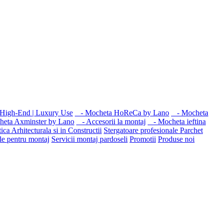
High-End | Luxury Use
- Mocheta HoReCa by Lano
- Mocheta
eta Axminster by Lano
- Accesorii la montaj
- Mocheta ieftina
ica Arhitecturala si in Constructii
Stergatoare profesionale
Parchet
le pentru montaj
Servicii montaj pardoseli
Promotii
Produse noi