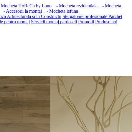
Mocheta HoReCa by Lano
- Mocheta rezidentiala
- Mocheta
- Accesorii la montaj
- Mocheta ieftina
ica Arhitecturala si in Constructii
Stergatoare profesionale
Parchet
le pentru montaj
Servicii montaj pardoseli
Promotii
Produse noi