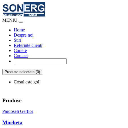
MENIU
Home
Despre noi
Stiri
Referinte clienti
Cariere
Contact
Produse selectate (0)
Coșul este gol!
Produse
Pardoseli Gerflor
Mocheta