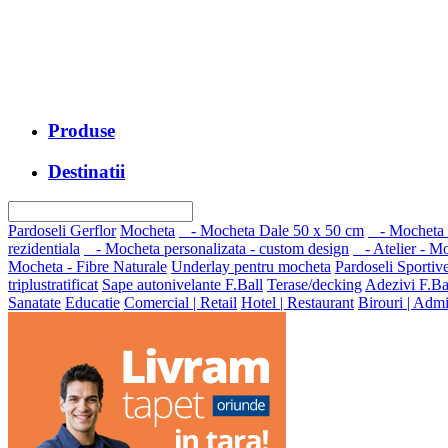
Produse
Destinatii
Pardoseli Gerflor
Mocheta
- Mocheta Dale 50 x 50 cm
- Mocheta H
rezidentiala
- Mocheta personalizata - custom design
- Atelier - M
Mocheta - Fibre Naturale
Underlay pentru mocheta
Pardoseli Sportiv
triplustratificat
Sape autonivelante F.Ball
Terase/decking
Adezivi F.Ba
Sanatate
Educatie
Comercial | Retail
Hotel | Restaurant
Birouri | Admi