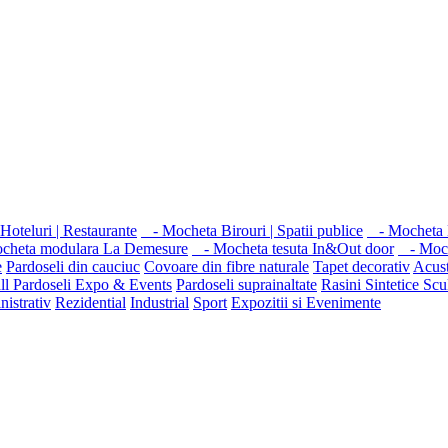
oteluri | Restaurante
- Mocheta Birouri | Spatii publice
- Mocheta 
ocheta modulara La Demesure
- Mocheta tesuta In&Out door
- Moch
e
Pardoseli din cauciuc
Covoare din fibre naturale
Tapet decorativ
Acust
ll
Pardoseli Expo & Events
Pardoseli suprainaltate
Rasini Sintetice
Scu
nistrativ
Rezidential
Industrial
Sport
Expozitii si Evenimente