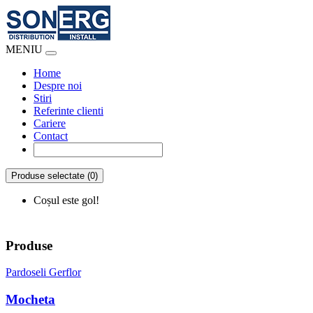
MENIU
Home
Despre noi
Stiri
Referinte clienti
Cariere
Contact
Produse selectate (0)
Coșul este gol!
Produse
Pardoseli Gerflor
Mocheta