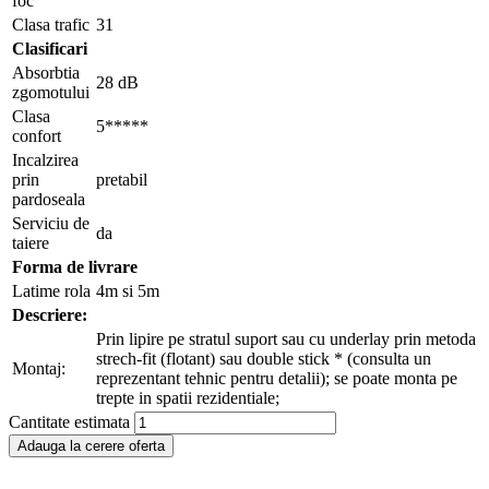
foc
Clasa trafic
31
Clasificari
Absorbtia
28 dB
zgomotului
Clasa
5*****
confort
Incalzirea
prin
pretabil
pardoseala
Serviciu de
da
taiere
Forma de livrare
Latime rola
4m si 5m
Descriere:
Prin lipire pe stratul suport sau cu underlay prin metoda
strech-fit (flotant) sau double stick * (consulta un
Montaj:
reprezentant tehnic pentru detalii); se poate monta pe
trepte in spatii rezidentiale;
Cantitate estimata
Adauga la cerere oferta