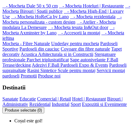
- Mocheta Dale 50 x 50 cm
- Mocheta Hoteluri | Restaurante
-
Mocheta Birouri | Spatii publice
- Mocheta High-End | Luxury
Use
- Mocheta HoReCa by Lano
- Mocheta rezidentiala
-
Mocheta personalizata - custom design
- Atelier - Mocheta
modulara La Demesure
- Mocheta tesuta In&Out door
-
Mocheta Axminster by Lano
- Accesorii la montaj
- Mocheta
ieftina
Mocheta - Fibre Naturale
Underlay pentru mocheta
Pardoseli
Sportive
Pardoseli din cauciuc
Covoare din fibre naturale
Tapet
decorativ
Acustica Arhitecturala si in Constructii
Stergatoare
profesionale
Parchet triplustratificat
Sape autonivelante F.Ball
Terase/decking
Adezivi F.Ball
Pardoseli Expo & Events
Pardoseli
suprainaltate
Rasini Sintetice
Scule pentru montaj
Servicii montaj
pardoseli
Promotii
Produse noi
Destinatii
Sanatate
Educatie
Comercial | Retail
Hotel | Restaurant
Birouri |
Administrativ
Rezidential
Industrial
Sport
Expozitii si Evenimente
Produse selectate (0)
Coșul este gol!