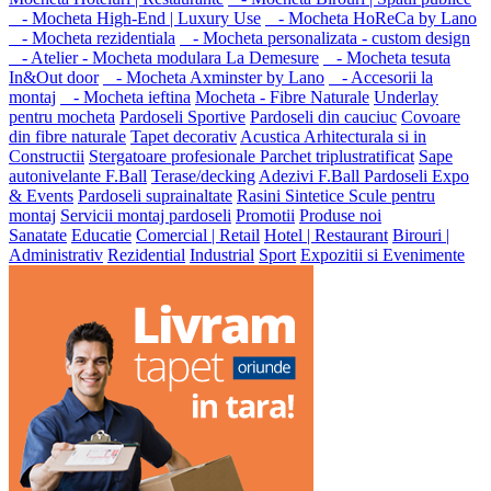
- Mocheta High-End | Luxury Use
- Mocheta HoReCa by Lano
- Mocheta rezidentiala
- Mocheta personalizata - custom design
- Atelier - Mocheta modulara La Demesure
- Mocheta tesuta
In&Out door
- Mocheta Axminster by Lano
- Accesorii la
montaj
- Mocheta ieftina
Mocheta - Fibre Naturale
Underlay
pentru mocheta
Pardoseli Sportive
Pardoseli din cauciuc
Covoare
din fibre naturale
Tapet decorativ
Acustica Arhitecturala si in
Constructii
Stergatoare profesionale
Parchet triplustratificat
Sape
autonivelante F.Ball
Terase/decking
Adezivi F.Ball
Pardoseli Expo
& Events
Pardoseli suprainaltate
Rasini Sintetice
Scule pentru
montaj
Servicii montaj pardoseli
Promotii
Produse noi
Sanatate
Educatie
Comercial | Retail
Hotel | Restaurant
Birouri |
Administrativ
Rezidential
Industrial
Sport
Expozitii si Evenimente