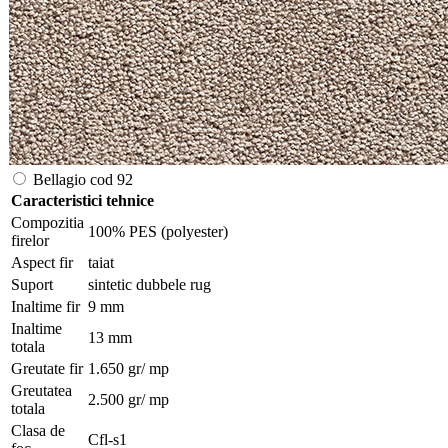
Bellagio cod 92
Caracteristici tehnice
Compozitia
100% PES (polyester)
firelor
Aspect fir
taiat
Suport
sintetic dubbele rug
Inaltime fir
9 mm
Inaltime
13 mm
totala
Greutate fir
1.650 gr/ mp
Greutatea
2.500 gr/ mp
totala
Clasa de
Cfl-s1