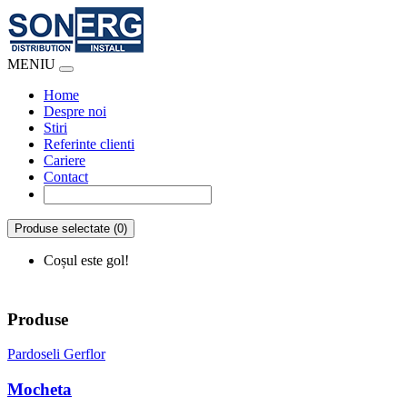
MENIU
Home
Despre noi
Stiri
Referinte clienti
Cariere
Contact
Produse selectate (0)
Coșul este gol!
Produse
Pardoseli Gerflor
Mocheta