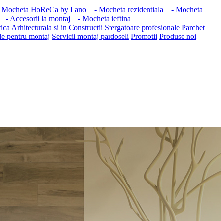
Mocheta HoReCa by Lano
- Mocheta rezidentiala
- Mocheta
- Accesorii la montaj
- Mocheta ieftina
ica Arhitecturala si in Constructii
Stergatoare profesionale
Parchet
le pentru montaj
Servicii montaj pardoseli
Promotii
Produse noi