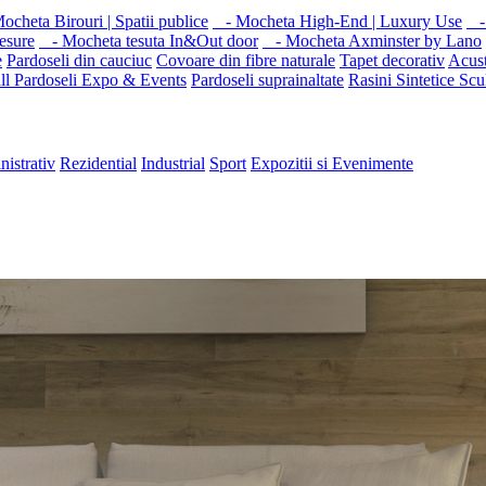
cheta Birouri | Spatii publice
- Mocheta High-End | Luxury Use
- 
esure
- Mocheta tesuta In&Out door
- Mocheta Axminster by Lano
e
Pardoseli din cauciuc
Covoare din fibre naturale
Tapet decorativ
Acust
ll
Pardoseli Expo & Events
Pardoseli suprainaltate
Rasini Sintetice
Scu
nistrativ
Rezidential
Industrial
Sport
Expozitii si Evenimente