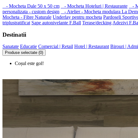
- Mocheta Dale 50 x 50 cm
- Mocheta Hoteluri | Restaurante
- Mo
personalizata - custom design
- Atelier - Mocheta modulara La Dem
Mocheta - Fibre Naturale
Underlay pentru mocheta
Pardoseli Sportiv
triplustratificat
Sape autonivelante F.Ball
Terase/decking
Adezivi F.Ba
Destinatii
Sanatate
Educatie
Comercial | Retail
Hotel | Restaurant
Birouri | Admi
Produse selectate (0)
Coșul este gol!