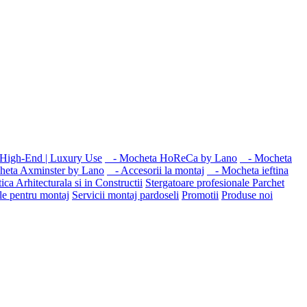
High-End | Luxury Use
- Mocheta HoReCa by Lano
- Mocheta
eta Axminster by Lano
- Accesorii la montaj
- Mocheta ieftina
ica Arhitecturala si in Constructii
Stergatoare profesionale
Parchet
le pentru montaj
Servicii montaj pardoseli
Promotii
Produse noi