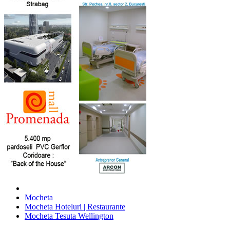
Mocheta
Mocheta Hoteluri | Restaurante
Mocheta Tesuta Wellington