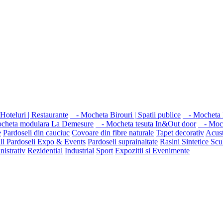
oteluri | Restaurante
- Mocheta Birouri | Spatii publice
- Mocheta 
ocheta modulara La Demesure
- Mocheta tesuta In&Out door
- Moch
e
Pardoseli din cauciuc
Covoare din fibre naturale
Tapet decorativ
Acust
ll
Pardoseli Expo & Events
Pardoseli suprainaltate
Rasini Sintetice
Scu
nistrativ
Rezidential
Industrial
Sport
Expozitii si Evenimente