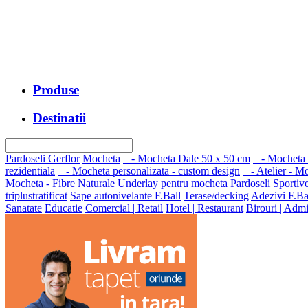
Produse
Destinatii
Pardoseli Gerflor
Mocheta
- Mocheta Dale 50 x 50 cm
- Mocheta H
rezidentiala
- Mocheta personalizata - custom design
- Atelier - M
Mocheta - Fibre Naturale
Underlay pentru mocheta
Pardoseli Sportiv
triplustratificat
Sape autonivelante F.Ball
Terase/decking
Adezivi F.Ba
Sanatate
Educatie
Comercial | Retail
Hotel | Restaurant
Birouri | Admi