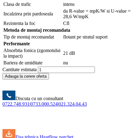
Clasa de trafic
intens
da R-value = mpK/W si U-value =
Incalzirea prin pardoseala
28,6 W/mpK
Rezistenta la foc
Cfl
Metoda de montaj recomandata
Tip de montaj recomandat
flotant pe stratul suport
Performante
Absorbtia fonica (zgomotului
21 dB
la impact)
Bariera de umiditate
nu
Cantitate estimata
Adauga la cerere oferta
Discuta cu un consultant
0722.748.931
|
0733.000.524
|
021.324.04.43
Fisa tehnica Heatflow parchet