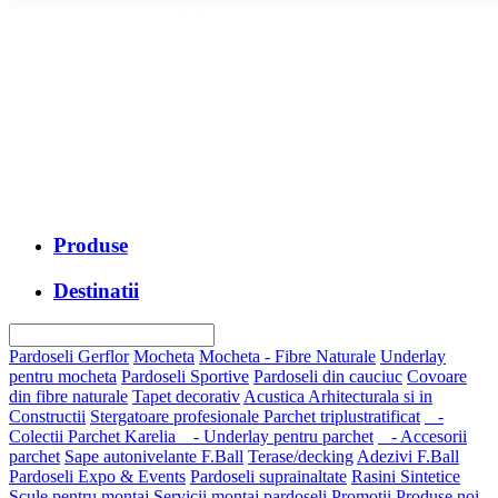
Produse
Destinatii
Pardoseli Gerflor
Mocheta
Mocheta - Fibre Naturale
Underlay
pentru mocheta
Pardoseli Sportive
Pardoseli din cauciuc
Covoare
din fibre naturale
Tapet decorativ
Acustica Arhitecturala si in
Constructii
Stergatoare profesionale
Parchet triplustratificat
-
Colectii Parchet Karelia
- Underlay pentru parchet
- Accesorii
parchet
Sape autonivelante F.Ball
Terase/decking
Adezivi F.Ball
Pardoseli Expo & Events
Pardoseli suprainaltate
Rasini Sintetice
Scule pentru montaj
Servicii montaj pardoseli
Promotii
Produse noi