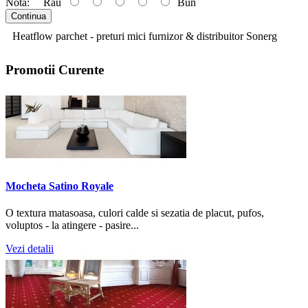
Nota:
Rău
Bun
Continua
Heatflow parchet - preturi mici furnizor & distribuitor Sonerg
Promotii
Curente
Mocheta Satino Royale
O textura matasoasa, culori calde si sezatia de placut, pufos,
voluptos - la atingere - pasire...
Vezi detalii