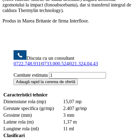
zgomotului la impact (fonoabsorbanta), dar si transferul integral de
caldura Thermylin technology).
Produs in Marea Britanie de firma Interfloor.
Discuta cu un consultant
0722.748.931
|
0733.000.524
|
021.324.04.43
Cantitate estimata
Adaugă rapid la cererea de ofertă
Caracteristici tehnice
Dimensiune rola (mp)
15,07 mp
Greutate specifica (gr/mp)
2.407 gr/mp
Grosime (mm)
3 mm
Latime rola (m)
1,37 m
Lungime rola (ml)
11 ml
Clasificari