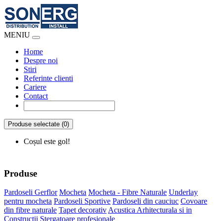
MENIU
Home
Despre noi
Stiri
Referinte clienti
Cariere
Contact
Produse selectate (0)
Coșul este gol!
Produse
Pardoseli Gerflor
Mocheta
Mocheta - Fibre Naturale
Underlay
pentru mocheta
Pardoseli Sportive
Pardoseli din cauciuc
Covoare
din fibre naturale
Tapet decorativ
Acustica Arhitecturala si in
Constructii
Stergatoare profesionale