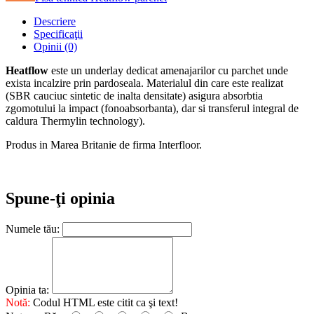
Descriere
Specificaţii
Opinii (0)
Heatflow
este un underlay dedicat amenajarilor cu parchet unde
exista incalzire prin pardoseala. Materialul din care este realizat
(SBR cauciuc sintetic de inalta densitate) asigura absorbtia
zgomotului la impact (fonoabsorbanta), dar si transferul integral de
caldura Thermylin technology).
Produs in Marea Britanie de firma Interfloor.
Spune-ţi opinia
Numele tău:
Opinia ta:
Notă:
Codul HTML este citit ca şi text!