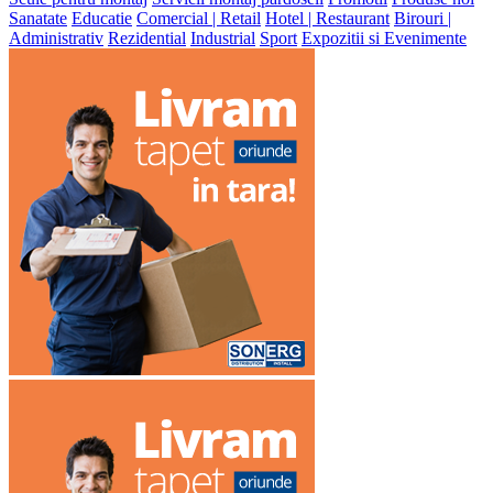
Sanatate
Educatie
Comercial | Retail
Hotel | Restaurant
Birouri |
Administrativ
Rezidential
Industrial
Sport
Expozitii si Evenimente