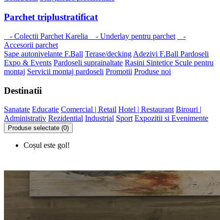
Parchet triplustratificat
- Colectii Parchet Karelia
- Underlay pentru parchet
-
Accesorii parchet
Sape autonivelante F.Ball
Terase/decking
Adezivi F.Ball
Pardoseli
Expo & Events
Pardoseli suprainaltate
Rasini Sintetice
Scule pentru
montaj
Servicii montaj pardoseli
Promotii
Produse noi
Destinatii
Sanatate
Educatie
Comercial | Retail
Hotel | Restaurant
Birouri |
Administrativ
Rezidential
Industrial
Sport
Expozitii si Evenimente
Produse selectate (0)
Coșul este gol!