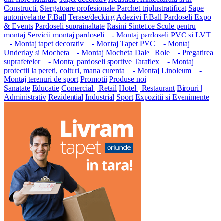
Constructii
Stergatoare profesionale
Parchet triplustratificat
Sape
autonivelante F.Ball
Terase/decking
Adezivi F.Ball
Pardoseli Expo
& Events
Pardoseli suprainaltate
Rasini Sintetice
Scule pentru
montaj
Servicii montaj pardoseli
- Montaj pardoseli PVC si LVT
- Montaj tapet decorativ
- Montaj Tapet PVC
- Montaj
Underlay si Mocheta
- Montaj Mocheta Dale | Role
- Pregatirea
suprafetelor
- Montaj pardoseli sportive Taraflex
- Montaj
protectii la pereti, colturi, mana curenta
- Montaj Linoleum
-
Montaj terenuri de sport
Promotii
Produse noi
Sanatate
Educatie
Comercial | Retail
Hotel | Restaurant
Birouri |
Administrativ
Rezidential
Industrial
Sport
Expozitii si Evenimente