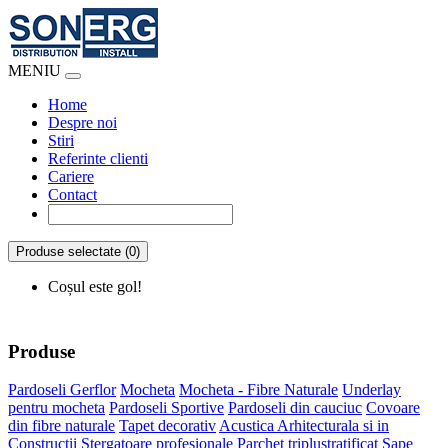
MENIU
Home
Despre noi
Stiri
Referinte clienti
Cariere
Contact
Produse selectate (0)
Coșul este gol!
Produse
Pardoseli Gerflor
Mocheta
Mocheta - Fibre Naturale
Underlay
pentru mocheta
Pardoseli Sportive
Pardoseli din cauciuc
Covoare
din fibre naturale
Tapet decorativ
Acustica Arhitecturala si in
Constructii
Stergatoare profesionale
Parchet triplustratificat
Sape