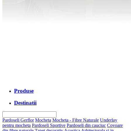
Produse
Destinatii
Pardoseli Gerflor
Mocheta
Mocheta - Fibre Naturale
Underlay
pentru mocheta
Pardoseli Sportive
Pardoseli din cauciuc
Covoare
din fibre naturale
Tapet decorativ
Acustica Arhitecturala si in