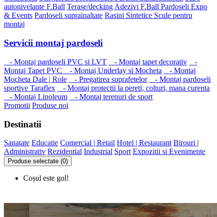
autonivelante F.Ball
Terase/decking
Adezivi F.Ball
Pardoseli Expo
& Events
Pardoseli suprainaltate
Rasini Sintetice
Scule pentru
montaj
Servicii montaj pardoseli
- Montaj pardoseli PVC si LVT
- Montaj tapet decorativ
-
Montaj Tapet PVC
- Montaj Underlay si Mocheta
- Montaj
Mocheta Dale | Role
- Pregatirea suprafetelor
- Montaj pardoseli
sportive Taraflex
- Montaj protectii la pereti, colturi, mana curenta
- Montaj Linoleum
- Montaj terenuri de sport
Promotii
Produse noi
Destinatii
Sanatate
Educatie
Comercial | Retail
Hotel | Restaurant
Birouri |
Administrativ
Rezidential
Industrial
Sport
Expozitii si Evenimente
Produse selectate (0)
Coșul este gol!