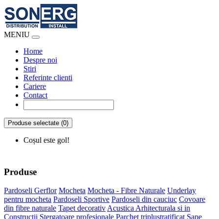
MENIU
Home
Despre noi
Stiri
Referinte clienti
Cariere
Contact
Produse selectate (0)
Coșul este gol!
Produse
Pardoseli Gerflor
Mocheta
Mocheta - Fibre Naturale
Underlay
pentru mocheta
Pardoseli Sportive
Pardoseli din cauciuc
Covoare
din fibre naturale
Tapet decorativ
Acustica Arhitecturala si in
Constructii
Stergatoare profesionale
Parchet triplustratificat
Sape