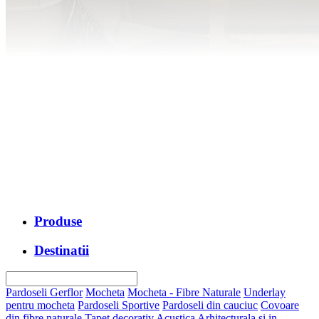
Produse
Destinatii
Pardoseli Gerflor
Mocheta
Mocheta - Fibre Naturale
Underlay
pentru mocheta
Pardoseli Sportive
Pardoseli din cauciuc
Covoare
din fibre naturale
Tapet decorativ
Acustica Arhitecturala si in