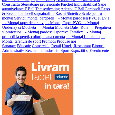
Constructii
Stergatoare profesionale
Parchet triplustratificat
Sape
autonivelante F.Ball
Terase/decking
Adezivi F.Ball
Pardoseli Expo
& Events
Pardoseli suprainaltate
Rasini Sintetice
Scule pentru
montaj
Servicii montaj pardoseli
- Montaj pardoseli PVC si LVT
- Montaj tapet decorativ
- Montaj Tapet PVC
- Montaj
Underlay si Mocheta
- Montaj Mocheta Dale | Role
- Pregatirea
suprafetelor
- Montaj pardoseli sportive Taraflex
- Montaj
protectii la pereti, colturi, mana curenta
- Montaj Linoleum
-
Montaj terenuri de sport
Promotii
Produse noi
Sanatate
Educatie
Comercial | Retail
Hotel | Restaurant
Birouri |
Administrativ
Rezidential
Industrial
Sport
Expozitii si Evenimente