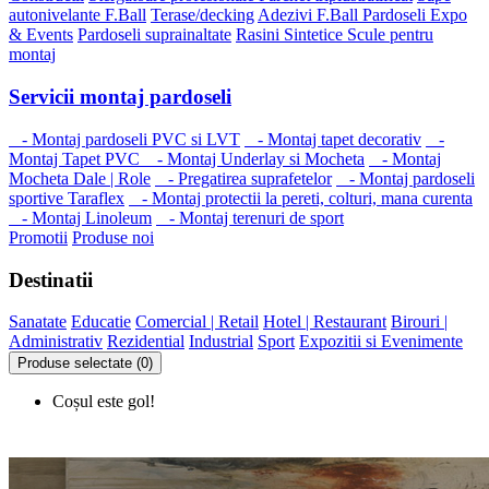
autonivelante F.Ball
Terase/decking
Adezivi F.Ball
Pardoseli Expo
& Events
Pardoseli suprainaltate
Rasini Sintetice
Scule pentru
montaj
Servicii montaj pardoseli
- Montaj pardoseli PVC si LVT
- Montaj tapet decorativ
-
Montaj Tapet PVC
- Montaj Underlay si Mocheta
- Montaj
Mocheta Dale | Role
- Pregatirea suprafetelor
- Montaj pardoseli
sportive Taraflex
- Montaj protectii la pereti, colturi, mana curenta
- Montaj Linoleum
- Montaj terenuri de sport
Promotii
Produse noi
Destinatii
Sanatate
Educatie
Comercial | Retail
Hotel | Restaurant
Birouri |
Administrativ
Rezidential
Industrial
Sport
Expozitii si Evenimente
Produse selectate (0)
Coșul este gol!