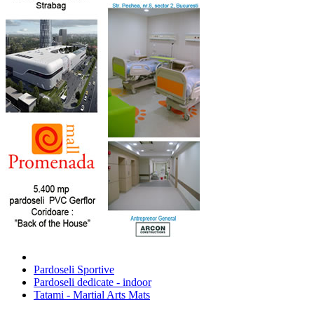
Pardoseli Sportive
Pardoseli dedicate - indoor
Tatami - Martial Arts Mats