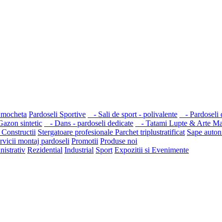
 mocheta
Pardoseli Sportive
- Sali de sport - polivalente
- Pardoseli d
azon sintetic
- Dans - pardoseli dedicate
- Tatami Lupte & Arte Mar
 Constructii
Stergatoare profesionale
Parchet triplustratificat
Sape autoni
rvicii montaj pardoseli
Promotii
Produse noi
nistrativ
Rezidential
Industrial
Sport
Expozitii si Evenimente