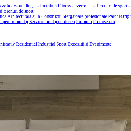
s & body-building
- Premium Fitness - everroll
- Terenuri de sport -
i terenuri de sport
ica Arhitecturala si in Constructii
Stergatoare profesionale
Parchet tripl
e pentru montaj
Servicii montaj pardoseli
Promotii
Produse noi
nistrativ
Rezidential
Industrial
Sport
Expozitii si Evenimente