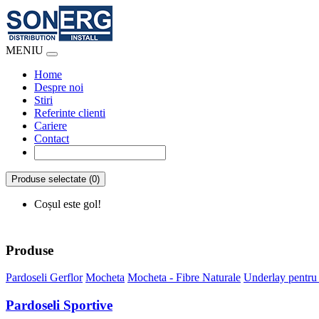
MENIU
Home
Despre noi
Stiri
Referinte clienti
Cariere
Contact
Produse selectate (0)
Coșul este gol!
Produse
Pardoseli Gerflor
Mocheta
Mocheta - Fibre Naturale
Underlay pentru
Pardoseli Sportive