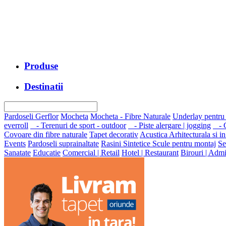
Produse
Destinatii
Pardoseli Gerflor
Mocheta
Mocheta - Fibre Naturale
Underlay pentru
everroll
- Terenuri de sport - outdoor
- Piste alergare | jogging
- G
Covoare din fibre naturale
Tapet decorativ
Acustica Arhitecturala si in
Events
Pardoseli suprainaltate
Rasini Sintetice
Scule pentru montaj
Se
Sanatate
Educatie
Comercial | Retail
Hotel | Restaurant
Birouri | Admi