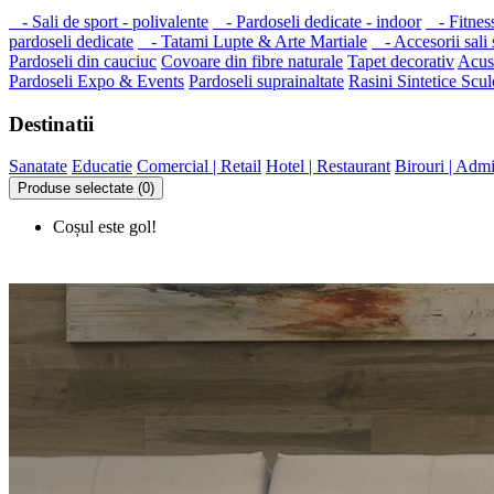
- Sali de sport - polivalente
- Pardoseli dedicate - indoor
- Fitnes
pardoseli dedicate
- Tatami Lupte & Arte Martiale
- Accesorii sali s
Pardoseli din cauciuc
Covoare din fibre naturale
Tapet decorativ
Acust
Pardoseli Expo & Events
Pardoseli suprainaltate
Rasini Sintetice
Scul
Destinatii
Sanatate
Educatie
Comercial | Retail
Hotel | Restaurant
Birouri | Admi
Produse selectate (0)
Coșul este gol!