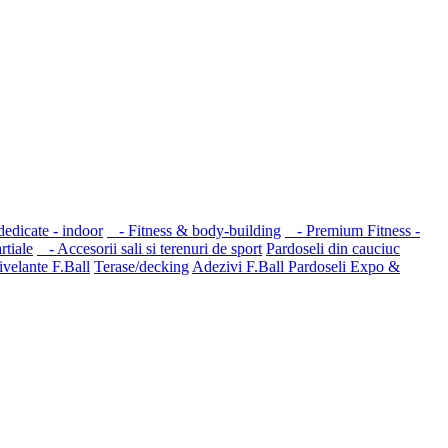
edicate - indoor
- Fitness & body-building
- Premium Fitness -
tiale
- Accesorii sali si terenuri de sport
Pardoseli din cauciuc
velante F.Ball
Terase/decking
Adezivi F.Ball
Pardoseli Expo &