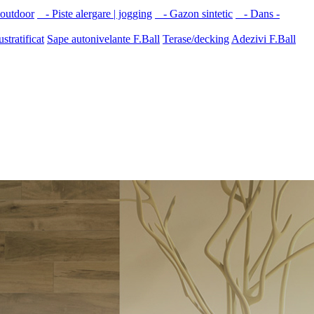
 outdoor
- Piste alergare | jogging
- Gazon sintetic
- Dans -
ustratificat
Sape autonivelante F.Ball
Terase/decking
Adezivi F.Ball