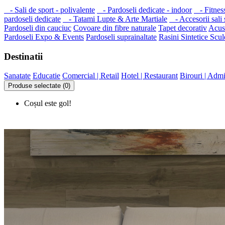
- Sali de sport - polivalente
- Pardoseli dedicate - indoor
- Fitnes
pardoseli dedicate
- Tatami Lupte & Arte Martiale
- Accesorii sali s
Pardoseli din cauciuc
Covoare din fibre naturale
Tapet decorativ
Acust
Pardoseli Expo & Events
Pardoseli suprainaltate
Rasini Sintetice
Scul
Destinatii
Sanatate
Educatie
Comercial | Retail
Hotel | Restaurant
Birouri | Admi
Produse selectate (0)
Coșul este gol!