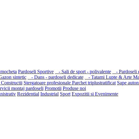
 mocheta
Pardoseli Sportive
- Sali de sport - polivalente
- Pardoseli d
azon sintetic
- Dans - pardoseli dedicate
- Tatami Lupte & Arte Mar
 Constructii
Stergatoare profesionale
Parchet triplustratificat
Sape autoni
rvicii montaj pardoseli
Promotii
Produse noi
nistrativ
Rezidential
Industrial
Sport
Expozitii si Evenimente