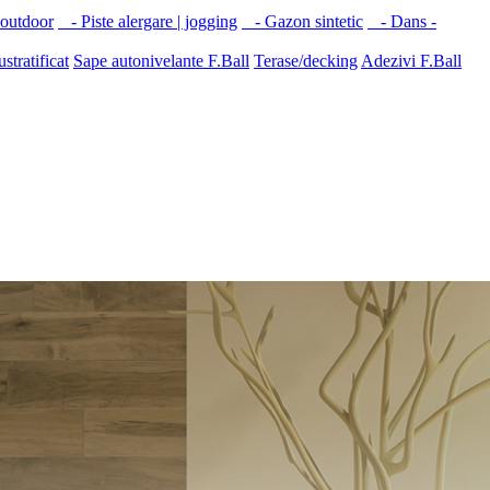
 outdoor
- Piste alergare | jogging
- Gazon sintetic
- Dans -
ustratificat
Sape autonivelante F.Ball
Terase/decking
Adezivi F.Ball