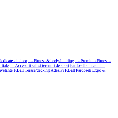
edicate - indoor
- Fitness & body-building
- Premium Fitness -
tiale
- Accesorii sali si terenuri de sport
Pardoseli din cauciuc
velante F.Ball
Terase/decking
Adezivi F.Ball
Pardoseli Expo &