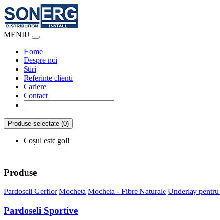
MENIU
Home
Despre noi
Stiri
Referinte clienti
Cariere
Contact
Produse selectate (0)
Coșul este gol!
Produse
Pardoseli Gerflor
Mocheta
Mocheta - Fibre Naturale
Underlay pentru
Pardoseli Sportive