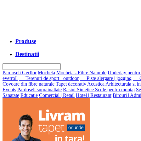
Produse
Destinatii
Pardoseli Gerflor
Mocheta
Mocheta - Fibre Naturale
Underlay pentru
everroll
- Terenuri de sport - outdoor
- Piste alergare | jogging
- G
Covoare din fibre naturale
Tapet decorativ
Acustica Arhitecturala si in
Events
Pardoseli suprainaltate
Rasini Sintetice
Scule pentru montaj
Se
Sanatate
Educatie
Comercial | Retail
Hotel | Restaurant
Birouri | Admi