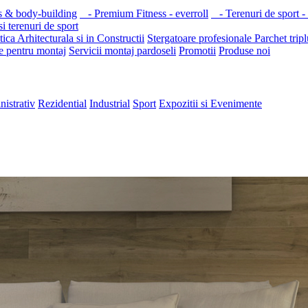
s & body-building
- Premium Fitness - everroll
- Terenuri de sport -
i terenuri de sport
ica Arhitecturala si in Constructii
Stergatoare profesionale
Parchet tripl
e pentru montaj
Servicii montaj pardoseli
Promotii
Produse noi
nistrativ
Rezidential
Industrial
Sport
Expozitii si Evenimente