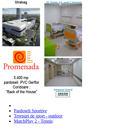
Pardoseli Sportive
Terenuri de sport - outdoor
MatchPlay 2 - Tennis