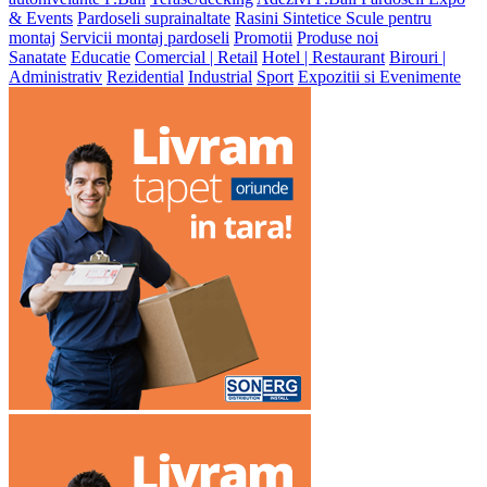
& Events
Pardoseli suprainaltate
Rasini Sintetice
Scule pentru
montaj
Servicii montaj pardoseli
Promotii
Produse noi
Sanatate
Educatie
Comercial | Retail
Hotel | Restaurant
Birouri |
Administrativ
Rezidential
Industrial
Sport
Expozitii si Evenimente