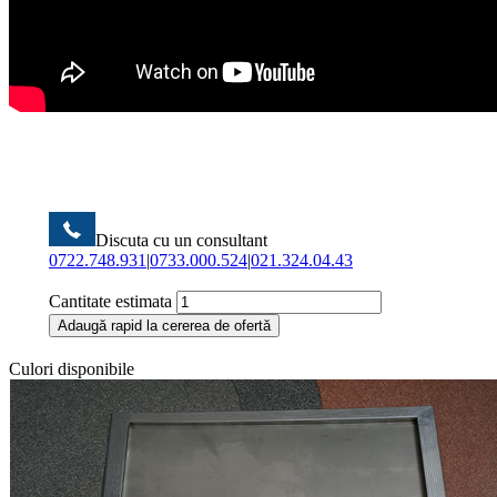
Discuta cu un consultant
0722.748.931
|
0733.000.524
|
021.324.04.43
Cantitate estimata
Adaugă rapid la cererea de ofertă
Culori disponibile