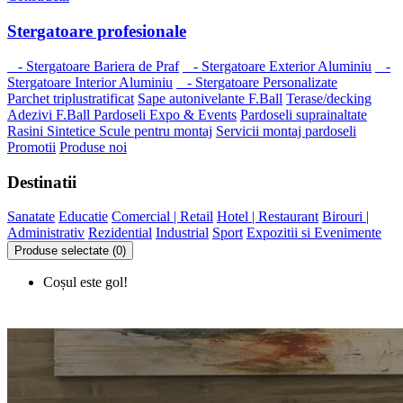
Stergatoare profesionale
- Stergatoare Bariera de Praf
- Stergatoare Exterior Aluminiu
-
Stergatoare Interior Aluminiu
- Stergatoare Personalizate
Parchet triplustratificat
Sape autonivelante F.Ball
Terase/decking
Adezivi F.Ball
Pardoseli Expo & Events
Pardoseli suprainaltate
Rasini Sintetice
Scule pentru montaj
Servicii montaj pardoseli
Promotii
Produse noi
Destinatii
Sanatate
Educatie
Comercial | Retail
Hotel | Restaurant
Birouri |
Administrativ
Rezidential
Industrial
Sport
Expozitii si Evenimente
Produse selectate (0)
Coșul este gol!