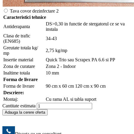
Tava covor dezinfectare 2
Caracteristici tehnice
DS>0,30 in functie de stergatorul ce se va
Antiderapanta
instala
Clasa de trafic
34-43
(EN685)
Greutate totala kg/
2,75 kg/mp
mp
Insertie material
Quick Trio sau Scrapex PA 6.6 si PP
Zona de curatare
Zona 2 - Indoor
Inaltime totala
10 mm
Forma de livrare
Forma de livrare
90 cm x 60 cm 120 cm x 90 cm
Descriere:
Montaj:
Cu rama AL si tabla suport
Cantitate estimata
Adauga la cerere oferta
Discuta cu un consultant