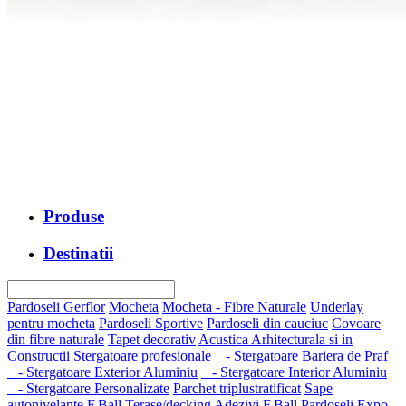
Produse
Destinatii
Pardoseli Gerflor
Mocheta
Mocheta - Fibre Naturale
Underlay
pentru mocheta
Pardoseli Sportive
Pardoseli din cauciuc
Covoare
din fibre naturale
Tapet decorativ
Acustica Arhitecturala si in
Constructii
Stergatoare profesionale
- Stergatoare Bariera de Praf
- Stergatoare Exterior Aluminiu
- Stergatoare Interior Aluminiu
- Stergatoare Personalizate
Parchet triplustratificat
Sape
autonivelante F.Ball
Terase/decking
Adezivi F.Ball
Pardoseli Expo