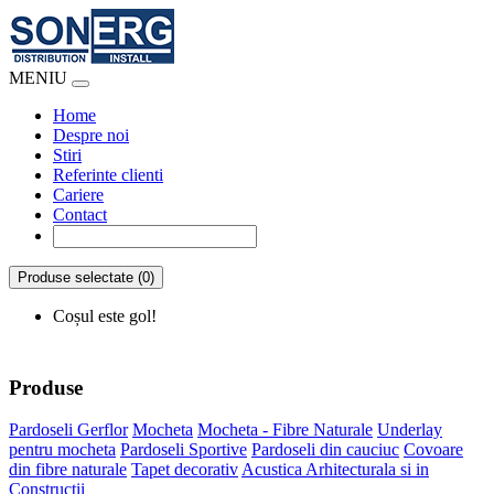
MENIU
Home
Despre noi
Stiri
Referinte clienti
Cariere
Contact
Produse selectate (0)
Coșul este gol!
Produse
Pardoseli Gerflor
Mocheta
Mocheta - Fibre Naturale
Underlay
pentru mocheta
Pardoseli Sportive
Pardoseli din cauciuc
Covoare
din fibre naturale
Tapet decorativ
Acustica Arhitecturala si in
Constructii